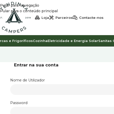
Pular para navegação
Pular para o conteúdo principal
Loja
Parceiros
Contacte-nos
rcas e Frigoríficos
Cozinha
Eletricidade e Energia Solar
Sanitas 
Entrar na sua conta
Nome de Utilizador
Password