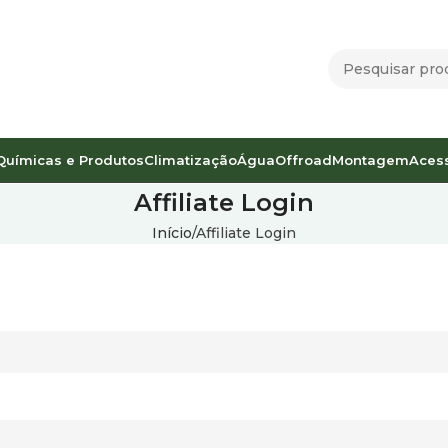
Químicas e Produtos
Climatização
Água
Offroad
Montagem
Aces
Affiliate Login
Início
Affiliate Login