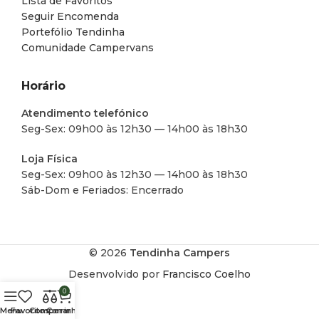
Lista de Favoritos
Seguir Encomenda
Portefólio Tendinha
Comunidade Campervans
Horário
Atendimento telefónico
Seg-Sex: 09h00 às 12h30 — 14h00 às 18h30
Loja Física
Seg-Sex: 09h00 às 12h30 — 14h00 às 18h30
Sáb-Dom e Feriados: Encerrado
© 2026
Tendinha Campers
Desenvolvido por
Francisco Coelho
0
Menu
Favoritos
Comparar
Carrinho