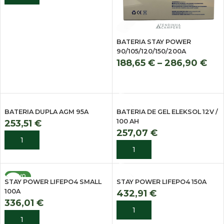
BATERIA STAY POWER
90/105/120/150/200A
188,65
€
–
286,90
€
VER OPÇÕES
BATERIA DUPLA AGM 95A
BATERIA DE GEL ELEKSOL 12V /
100 AH
253,51
€
257,07
€
ADICIONAR
ADICIONAR
NOVO
STAY POWER LIFEPO4 SMALL
STAY POWER LIFEPO4 150A
100A
432,91
€
336,01
€
ADICIONAR
ADICIONAR