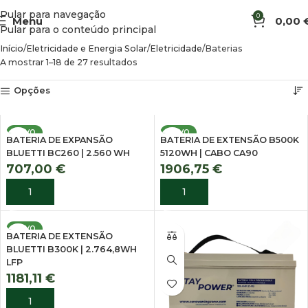
Pular para navegação
0
Menu
0,00
Pular para o conteúdo principal
Início
Eletricidade e Energia Solar
Eletricidade
Baterias
A mostrar 1–18 de 27 resultados
Opções
NOVO
NOVO
BATERIA DE EXPANSÃO
BATERIA DE EXTENSÃO B500K
BLUETTI BC260 | 2.560 WH
5120WH | CABO CA90
707,00
€
1906,75
€
ADICIONAR
ADICIONAR
NOVO
BATERIA DE EXTENSÃO
BLUETTI B300K | 2.764,8WH
LFP
1181,11
€
ADICIONAR