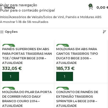
Pular para navegação
0
Menu
0,00
Pular para o conteúdo principal
Início
Acessórios de Veículo
Solos de Vinil, Painéis e Molduras ABS
A mostrar 1–18 de 58 resultados
Opções
NOVO
NOVO
PAINÉIS SUPERIORES EM ABS
MOLDURAS EM ABS PARA
PARA PORTAS TRASEIRAS MAN
CANTOS TRASEIROS TIPO
TGE / CRAFTER BEGE 2018 –
DUCATO BEGE 2006 –
ATUALIDADE
ATUALIDADE
332,05
€
185,73
€
ADICIONAR
ADICIONAR
NOVO
NOVO
MOLDURA DO PILAR DA PORTA
CONJUNTO DE PAINÉIS DE
DE CORRER IVECO DAILY
EXTENSÃO TRASEIROS
BRANCO COURO 2014 –
SPRINTER L4 BEGE 2018 –
ATUALIDADE
ATUALIDADE