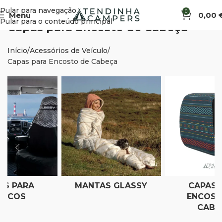
Pular para navegação
0
Menu
0,00
Pular para o conteúdo principal
Capas para Encosto de Cabeça
Início
Acessórios de Veículo
Capas para Encosto de Cabeça
AS PARA
MANTAS GLASSY
CAPAS 
ANCOS
ENCOST
CABE