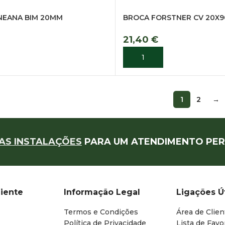
NEANA BIM 20MM
BROCA FORSTNER CV 20X
21,40
€
R
ADICIONAR
1
2
→
AS INSTALAÇÕES
PARA UM ATENDIMENTO PER
liente
Informação Legal
Ligações Ú
Termos e Condições
Área de Clien
Política de Privacidade
Lista de Favo