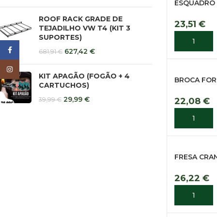
ESQUADRO 
ROOF RACK GRADE DE
23,51
€
TEJADILHO VW T4 (KIT 3
SUPORTES)
ADICIONA
Facebook
627,42
€
681,91
€
Instagram
KIT APAGÃO (FOGÃO + 4
BROCA FOR
CARTUCHOS)
29,99
€
39,99
€
22,08
€
ADICIONA
FRESA CRAN
26,22
€
ADICIONA