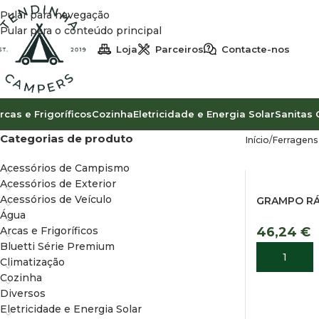
Pular para navegação
Pular para o conteúdo principal
Loja
Parceiros
Contacte-nos
rcas e Frigoríficos
Cozinha
Eletricidade e Energia Solar
Sanitas 
Categorias de produto
Início
Ferragens
Acessórios de Campismo
Acessórios de Exterior
Acessórios de Veículo
GRAMPO RÁ
Água
Arcas e Frigoríficos
46,24
€
Bluetti Série Premium
ADICIONA
Climatização
Cozinha
Diversos
Eletricidade e Energia Solar