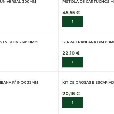
UNIVERSAL 300MM
PISTOLA DE CARTUCHOS M
45,55
€
R
ADICIONAR
STNER CV 26X90MM
SERRA CRANEANA BIM 68
22,10
€
R
ADICIONAR
EANA P/ INOX 32MM
KIT DE GROSAS E ESCARIA
20,18
€
R
ADICIONAR