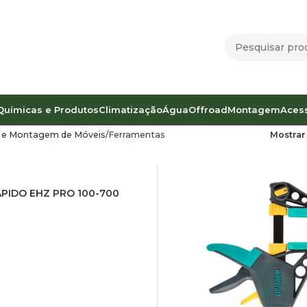
Químicas e Produtos
Climatização
Água
Offroad
Montagem
Aces
 e Montagem de Móveis
Ferramentas
Mostra
PIDO EHZ PRO 100-700
R