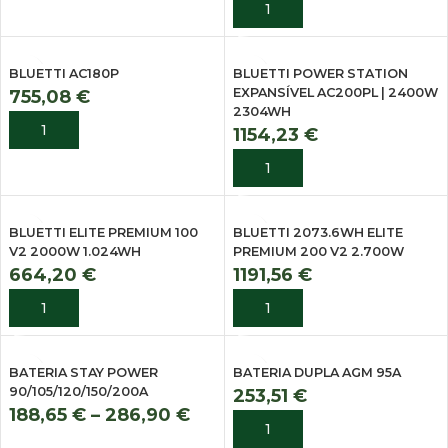
ADICIONAR
BLUETTI AC180P
BLUETTI POWER STATION
EXPANSÍVEL AC200PL | 2400W
755,08
€
2304WH
ADICIONAR
1154,23
€
ADICIONAR
BLUETTI ELITE PREMIUM 100
BLUETTI 2073.6WH ELITE
V2 2000W 1.024WH
PREMIUM 200 V2 2.700W
664,20
€
1191,56
€
ADICIONAR
ADICIONAR
BATERIA STAY POWER
BATERIA DUPLA AGM 95A
90/105/120/150/200A
253,51
€
188,65
€
–
286,90
€
ADICIONAR
VER OPÇÕES