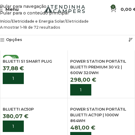
Pular para navegação
0
Menu
0,00
Pular para o conteúdo principal
Início
Eletricidade e Energia Solar
Eletricidade
A mostrar 1–18 de 72 resultados
Opções
NOVO
BLUETTI S1 SMART PLUG
POWER STATION PORTÁTIL
BLUETTI PREMIUM 30 V2 |
37,88
€
600W 320WH
ADICIONAR
298,00
€
ADICIONAR
BLUETTI AC50P
POWER STATION PORTÁTIL
BLUETTI AC70P | 1000W
380,07
€
864WH
ADICIONAR
481,00
€