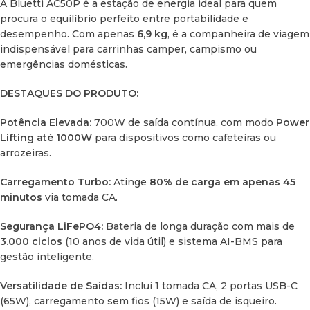
A Bluetti AC50P é a estação de energia ideal para quem
procura o equilíbrio perfeito entre portabilidade e
CONTEÚDO DA EMBALAGEM:
Estação AC50P, cabo de
desempenho. Com apenas
6,9 kg
, é a companheira de viagem
carregamento CA, cabo de carregamento para carro e cabo
indispensável para carrinhas camper, campismo ou
solar.
emergências domésticas.
DESTAQUES DO PRODUTO:
Potência Elevada:
700W de saída contínua, com modo
Power
Lifting até 1000W
para dispositivos como cafeteiras ou
arrozeiras.
Carregamento Turbo:
Atinge
80% de carga em apenas 45
minutos
via tomada CA.
Segurança LiFePO4:
Bateria de longa duração com mais de
3.000 ciclos
(10 anos de vida útil) e sistema AI-BMS para
gestão inteligente.
Versatilidade de Saídas:
Inclui 1 tomada CA, 2 portas USB-C
(65W), carregamento sem fios (15W) e saída de isqueiro.