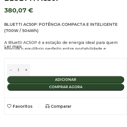
380,07
€
BLUETTI AC50P: POTÊNCIA COMPACTA E INTELIGENTE
(700W / 504Wh)
A Bluetti AC50P é a estação de energia ideal para quem
Ler mais
procura o equilíbrio perfeito entre portabilidade e
desempenho. Com apenas
6,9 kg
, é a companheira de
viagem indispensável para carrinhas camper, campismo ou
emergências domésticas.
DESTAQUES DO PRODUTO:
ADICIONAR
COMPRAR AGORA
Potência Elevada:
700W de saída contínua, com modo
Power Lifting até 1000W
para dispositivos como cafeteiras
ou arrozeiras.
Favoritos
Comparar
Carregamento Turbo:
Atinge
80% de carga em apenas 45
minutos
via tomada CA.