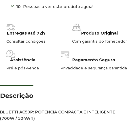
10
Pessoas a ver este produto agora!
Segurança LiFePO4:
Bateria de longa duração com mais de
3.000 ciclos
(10 anos de vida útil) e sistema AI-BMS para
gestão inteligente.
Versatilidade de Saídas:
Inclui 1 tomada CA, 2 portas USB-C
Entregas até 72h
Produto Original
(65W), carregamento sem fios (15W) e saída de isqueiro.
Consultar condições
Com garantia do fornecedor
Autonomia Expansível:
Compatível com baterias externas
(como a B80P) para aumentar a capacidade total.
Assistência
Pagamento Seguro
Pré e pós-venda
Privacidade e segurança garantida
ESPECIFICAÇÕES TÉCNICAS:
Capacidade:
504 Wh
Potência:
700W (Pico 1000W)
Descrição
Entrada Solar:
Até 200W (carga total em ~3h)
BLUETTI AC50P: POTÊNCIA COMPACTA E INTELIGENTE
Controlo:
App BLUETTI via Bluetooth
(700W / 504Wh)
Garantia:
5 anos