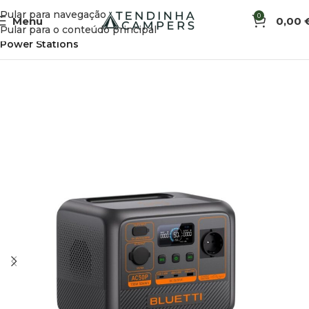
Pular para navegação
0
Menu
0,00
Início
Eletricidade e Energia Solar
Eletricidade
Pular para o conteúdo principal
Power Stations