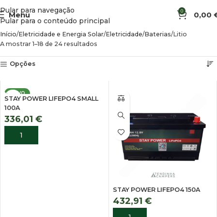
Pular para navegação
0
Menu
0,00
Pular para o conteúdo principal
Início
Eletricidade e Energia Solar
Eletricidade
Baterias
Litio
A mostrar 1–18 de 24 resultados
Opções
NOVO
STAY POWER LIFEPO4 SMALL
100A
336,01
€
ADICIONAR
STAY POWER LIFEPO4 150A
432,91
€
ADICIONAR