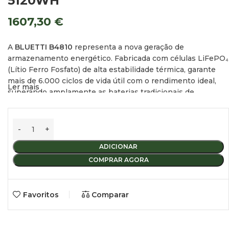
5120WH
1607,30
€
A
BLUETTI B4810
representa a nova geração de
armazenamento energético. Fabricada com células LiFePO₄
(Lítio Ferro Fosfato) de alta estabilidade térmica, garante
mais de 6.000 ciclos de vida útil com o rendimento ideal,
Ler mais
superando amplamente as baterias tradicionais de
chumbo-ácido.
Graças ao seu
design robusto, compacto e eficiente
,
destaca-se pela integração simples em sistemas avançados
de 48V, tornando-se a escolha perfeita para quem necessita
ADICIONAR
de uma fonte de energia fiável, limpa e adaptável durante
COMPRAR AGORA
todo o ano.
Favoritos
Comparar
Principais Vantagens
Design Totalmente Modular:
Permite expandir facilmente