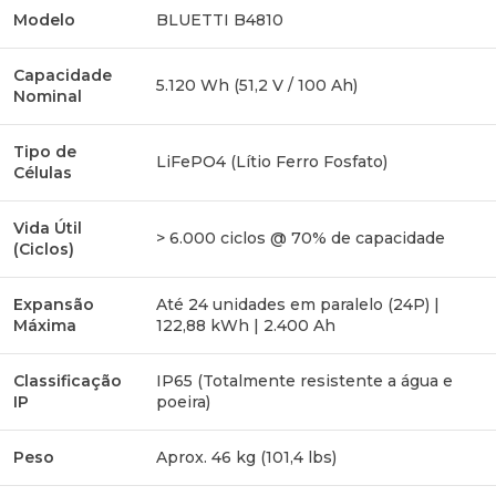
Corrente de Carga
Modelo
BLUETTI B4810
50 A
Recomendada
Capacidade
5.120 Wh (51,2 V / 100 Ah)
Corrente de Carga
Nominal
100 A
Máxima
Tipo de
LiFePO4 (Lítio Ferro Fosfato)
Corrente de
Células
100 A
Descarga Máxima
Vida Útil
> 6.000 ciclos @ 70% de capacidade
Corrente de
(Ciclos)
200 A (durante 30 segundos)
Descarga de Pico
Expansão
Até 24 unidades em paralelo (24P) |
Compatibilidade
Rede elétrica, geradores ou
Máxima
122,88 kWh | 2.400 Ah
de Carga
controladores solares MPPT
Classificação
IP65 (Totalmente resistente a água e
IP
poeira)
Gestão Térmica e Proteções
Peso
Aprox. 46 kg (101,4 lbs)
Intervalo de
Função