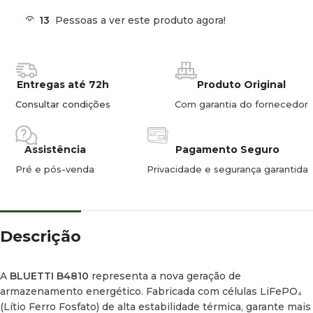
a capacidade do sistema ligando até 24 unidades em
13
Pessoas a ver este produto agora!
paralelo, alcançando uma impressionante reserva máxima
de
122,88 kWh
. Ideal para projetos particulares ou
profissionais exigentes.
Entregas até 72h
Produto Original
Aquecimento Automático:
A tecnologia inteligente de
autoaquecimento integrada mantém a bateria operacional
Consultar condições
Com garantia do fornecedor
mesmo em condições de frio extremo (abaixo de 0 °C),
garantindo autonomia no inverno ou em alta montanha.
Assistência
Pagamento Seguro
Monitorização Inteligente por App:
Controle tudo em
Pré e pós-venda
Privacidade e segurança garantida
tempo real através do telemóvel via Bluetooth. Reveja
dados críticos como tensão, temperatura, estado de carga
(SOC), erros e tempo restante.
Descrição
Segurança Avançada (BMS):
Proteção eletrónica completa
contra sobrecarga, sobredescarga, curto-circuitos e
sobreaquecimento.
A
BLUETTI B4810
representa a nova geração de
armazenamento energético. Fabricada com células LiFePO₄
(Lítio Ferro Fosfato) de alta estabilidade térmica, garante mais