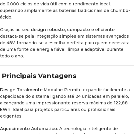
de 6.000 ciclos de vida útil com o rendimento ideal,
superando amplamente as baterias tradicionais de chumbo-
Aplicações Recomendadas
ácido.
Graças à sua enorme densidade energética e versatilidade,
Graças ao seu
design robusto, compacto e eficiente
,
é a solução ideal para:
destaca-se pela integração simples em sistemas avançados
de 48V, tornando-se a escolha perfeita para quem necessita
Autocaravanas, furgões
camper
e veículos de expedição.
de uma fonte de energia fiável, limpa e adaptável durante
todo o ano.
Barcos, iates e aplicações marítimas.
Casas isoladas da rede elétrica (
off-grid
) e cabanas de
Principais Vantagens
montanha.
Design Totalmente Modular:
Permite expandir facilmente a
Sistemas de
backup
(reserva) e emergência doméstica.
capacidade do sistema ligando até 24 unidades em paralelo,
alcançando uma impressionante reserva máxima de
122,88
kWh
. Ideal para projetos particulares ou profissionais
exigentes.
Aquecimento Automático:
A tecnologia inteligente de