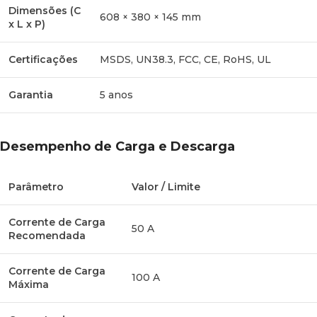
Temperatura
Dimensões (C
608 × 380 × 145 mm
x L x P)
Temperatura de Operação
-20 °C a 55 °C
(Carga)
Certificações
MSDS, UN38.3, FCC, CE, RoHS, UL
Temperatura de Operação
Garantia
5 anos
-20 °C a 55 °C
(Descarga)
Proteção de Células BMS
Interrompe se < -1 °C ou
Desempenho de Carga e Descarga
(Carga)
> 61 °C
Proteção de Células BMS
Interrompe se < -21 °C
Parâmetro
Valor / Limite
(Descarga)
ou > 61 °C
Corrente de Carga
50 A
Armazenamento (Até 1 mês)
-20 °C a 40 °C
Recomendada
Armazenamento (Até 6
Corrente de Carga
-20 °C a 25 °C
100 A
meses)
Máxima