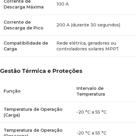
Corrente de
100 A
Descarga Máxima
Investimento Inteligente:
A BLUETTI B4810 é
substancialmente mais leve, carrega mais rápido e oferece
uma vida útil
até 10 vezes maior
do que as baterias de
Corrente de
200 A (durante 30 segundos)
chumbo-ácido, reduzindo drasticamente os custos de
Descarga de Pico
substituição e manutenção a longo prazo.
Compatibilidade de
Rede elétrica, geradores ou
Carga
controladores solares MPPT
Gestão Térmica e Proteções
Intervalo de
Função
Temperatura
Temperatura de Operação
-20 °C a 55 °C
(Carga)
Temperatura de Operação
-20 °C a 55 °C