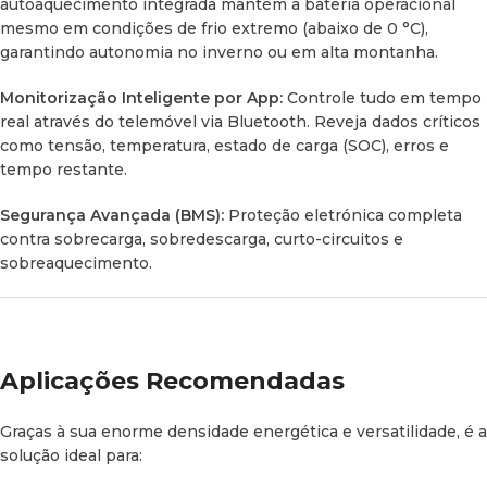
Especificações Técnicas
autoaquecimento integrada mantém a bateria operacional
mesmo em condições de frio extremo (abaixo de 0 °C),
garantindo autonomia no inverno ou em alta montanha.
Informação Geral da Bateria
Monitorização Inteligente por App:
Controle tudo em tempo
real através do telemóvel via Bluetooth. Reveja dados críticos
Parâmetro
Detalhe Técnico
como tensão, temperatura, estado de carga (SOC), erros e
tempo restante.
Modelo
BLUETTI B4810
Segurança Avançada (BMS):
Proteção eletrónica completa
Capacidade
contra sobrecarga, sobredescarga, curto-circuitos e
5.120 Wh (51,2 V / 100 Ah)
Nominal
sobreaquecimento.
Tipo de
LiFePO4 (Lítio Ferro Fosfato)
Células
Aplicações Recomendadas
Vida Útil
> 6.000 ciclos @ 70% de capacidade
(Ciclos)
Graças à sua enorme densidade energética e versatilidade, é a
solução ideal para:
Expansão
Até 24 unidades em paralelo (24P) |
Máxima
122,88 kWh | 2.400 Ah