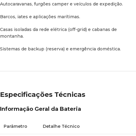
Autocaravanas, furgões
camper
e veículos de expedição.
Classificação
IP65 (Totalmente resistente a água e
Barcos, iates e aplicações marítimas.
IP
poeira)
Casas isoladas da rede elétrica (
off-grid
) e cabanas de
Peso
Aprox. 46 kg (101,4 lbs)
montanha.
Dimensões
Sistemas de
backup
(reserva) e emergência doméstica.
608 × 380 × 145 mm
(C x L x P)
Certificações
MSDS, UN38.3, FCC, CE, RoHS, UL
Garantia
5 anos
Especificações Técnicas
Desempenho de Carga e Descarga
Informação Geral da Bateria
Parâmetro
Valor / Limite
Parâmetro
Detalhe Técnico