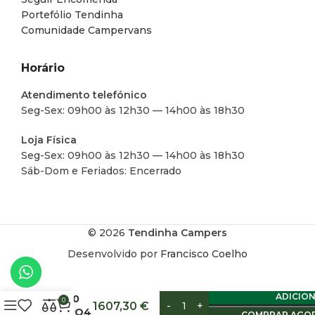
Portefólio Tendinha
Comunidade Campervans
Horário
Atendimento telefónico
Seg-Sex: 09h00 às 12h30 — 14h00 às 18h30
Loja Física
Seg-Sex: 09h00 às 12h30 — 14h00 às 18h30
Sáb-Dom e Feriados: Encerrado
© 2026
Tendinha Campers
Desenvolvido por
Francisco Coelho
BATERIA
ADICIO
B4810
0
1607,30
€
LIFEPO4
COMPRAR AGO