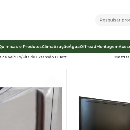
Químicas e Produtos
Climatização
Água
Offroad
Montagem
Aces
 de Veículo
Kits de Extensão Bluetti
Mostra