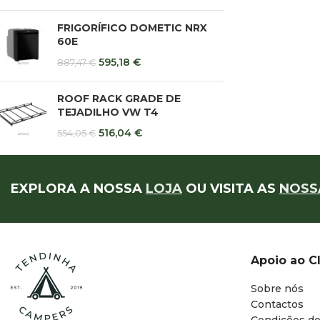
FRIGORÍFICO DOMETIC NRX
60E
595,18
€
887,47
€
ROOF RACK GRADE DE
TEJADILHO VW T4
516,04
€
554,05
€
EXPLORA A NOSSA
LOJA
OU VISITA AS
NOSS
Apoio ao C
Sobre nós
Contactos