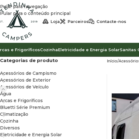
Pular para navegação
Pular para o conteúdo principal
Loja
Parceiros
Contacte-nos
rcas e Frigoríficos
Cozinha
Eletricidade e Energia Solar
Sanitas 
Categorias de produto
Início
Acessórios
Acessórios de Campismo
Acessórios de Exterior
Acessórios de Veículo
Água
Arcas e Frigoríficos
Bluetti Série Premium
Climatização
Cozinha
Diversos
Eletricidade e Energia Solar