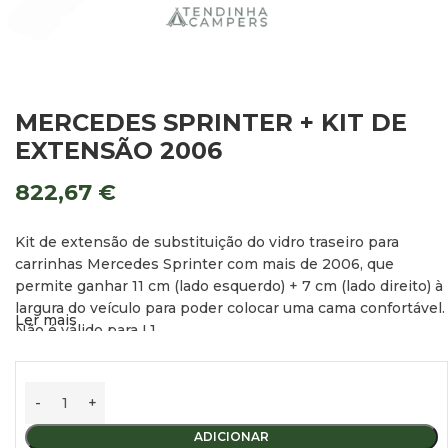
MERCEDES SPRINTER + KIT DE
EXTENSÃO 2006
822,67
€
Kit de extensão de substituição do vidro traseiro para
carrinhas Mercedes Sprinter com mais de 2006, que
permite ganhar 11 cm (lado esquerdo) + 7 cm (lado direito) à
largura do veículo para poder colocar uma cama confortável.
Ler mais
Não é válido para L1.
Medidas: 162 x 72 cm aprox. (ver foto em anexo).
Inclui o lado esquerdo e o lado direito.
Cor: branco.
ADICIONAR