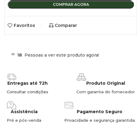
ATENÇÃO, pode ter uma marca de massa devido ao
COMPRAR AGORA
processo de fabrico. Com o acabamento final efectuado
pelo cliente, esta marca não será visível.
Favoritos
Comparar
ATENÇÃO: O PATIM DA PORTA DESLIZANTE DIREITA
TEM DE SER SUBSTITUÍDO PARA PODER ABRIR (NÃO
INCLUÍDO).
NÚMERO DE REFERÊNCIA DO DESLIZADOR ORIGINAL
18
Pessoas a ver este produto agora!
DA MERCEDES-BENZ: A 906 760 09 47.
Para a colagem recomendamos Betaseal 1130 (kit de
colagem de vidro) clique aqui para o obter.
Entregas até 72h
Produto Original
Consultar condições
Com garantia do fornecedor
Assistência
Pagamento Seguro
Pré e pós-venda
Privacidade e segurança garantida