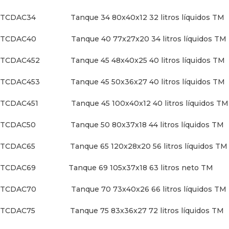
TCDAC1002 Tanque 100 120x33x26 92 litros líquidos
TM
TCDAC34 Tanque 34 80x40x12 32 litros líquidos TM
TCDAC1003 Tanque 100 75x40x35 94 litros líquidos
TCDAC40 Tanque 40 77x27x20 34 litros líquidos TM
TM
TCDAC452 Tanque 45 48x40x25 40 litros líquidos TM
TCDAC140 Tanque 140 120x45x28 135 litros líquidos
TM
TCDAC453 Tanque 45 50x36x27 40 litros líquidos TM
TCDAC150L Tanque 150 110x45x30 130 litros líquidos
TCDAC451 Tanque 45 100x40x12 40 litros líquidos TM
TM
TCDAC50 Tanque 50 80x37x18 44 litros líquidos TM
TCDAC200 Tanque 200 100x45x45 185 litros líquidos
TCDAC65 Tanque 65 120x28x20 56 litros líquidos TM
TM
TCDAC69 Tanque 69 105x37x18 63 litros neto TM
TCDAC70 Tanque 70 73x40x26 66 litros líquidos TM
TCDAC75 Tanque 75 83x36x27 72 litros líquidos TM