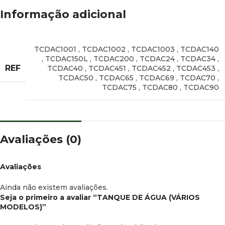
Informação adicional
TCDAC1001
,
TCDAC1002
,
TCDAC1003
,
TCDAC140
,
TCDAC150L
,
TCDAC200
,
TCDAC24
,
TCDAC34
,
REF
TCDAC40
,
TCDAC451
,
TCDAC452
,
TCDAC453
,
TCDAC50
,
TCDAC65
,
TCDAC69
,
TCDAC70
,
TCDAC75
,
TCDAC80
,
TCDAC90
Avaliações (0)
Avaliações
Ainda não existem avaliações.
Seja o primeiro a avaliar “TANQUE DE ÁGUA (VÁRIOS
MODELOS)”