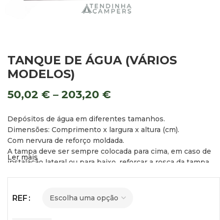
TANQUE DE ÁGUA (VÁRIOS
MODELOS)
50,02
€
–
203,20
€
Depósitos de água em diferentes tamanhos.
Dimensões: Comprimento x largura x altura (cm).
Com nervura de reforço moldada.
A tampa deve ser sempre colocada para cima, em caso de
Ler mais
instalação lateral ou para baixo, reforçar a rosca da tampa
com material de vedação para garantir que não há fugas.
Tolerância de tamanho de 3%.
REF