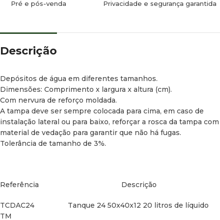
Pré e pós-venda
Privacidade e segurança garantida
TM
TCDAC65 Tanque 65 120x28x20 56 litros líquidos
TM
Descrição
TCDAC69 Tanque 69 105x37x18 63 litros neto TM
TCDAC70 Tanque 70 73x40x26 66 litros líquidos
Depósitos de água em diferentes tamanhos.
TM
Dimensões: Comprimento x largura x altura (cm).
Com nervura de reforço moldada.
TCDAC75 Tanque 75 83x36x27 72 litros líquidos
A tampa deve ser sempre colocada para cima, em caso de
TM
instalação lateral ou para baixo, reforçar a rosca da tampa com
material de vedação para garantir que não há fugas.
TCDAC80 Tanque 80 70x40x30 74 litros líquidos
Tolerância de tamanho de 3%.
TM
TCDAC90 Tanque 90 123x37x21 86 litros líquidos
Referência Descrição
TCDAC1001 Tanque 100 90x40x30 92 litros líquidos
TM
TCDAC24 Tanque 24 50x40x12 20 litros de líquido
TM