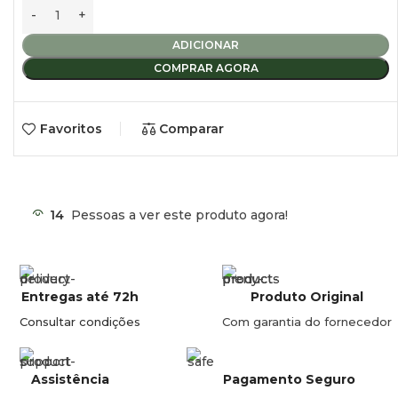
Referência Descrição
TCDAC24 Tanque 24 50x40x12 20 litros de líquido
ADICIONAR
TM
COMPRAR AGORA
TCDAC34 Tanque 34 80x40x12 32 litros líquidos
TM
Favoritos
Comparar
TCDAC40 Tanque 40 77x27x20 34 litros líquidos
TM
14
Pessoas a ver este produto agora!
TCDAC452 Tanque 45 48x40x25 40 litros líquidos
TM
TCDAC453 Tanque 45 50x36x27 40 litros líquidos
TM
Entregas até 72h
Produto Original
Consultar condições
Com garantia do fornecedor
TCDAC451 Tanque 45 100x40x12 40 litros líquidos
TM
Assistência
Pagamento Seguro
TCDAC50 Tanque 50 80x37x18 44 litros líquidos