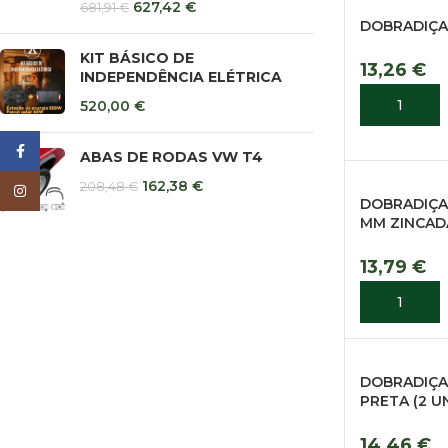
627,42
€
681,91
€
DOBRADIÇA 
KIT BÁSICO DE
13,26
€
INDEPENDÊNCIA ELÉTRICA
520,00
€
ADICIONA
Facebook
ABAS DE RODAS VW T4
162,38
€
208,48
€
Instagram
DOBRADIÇA
MM ZINCAD
13,79
€
ADICIONA
DOBRADIÇA
PRETA (2 U
14,46
€