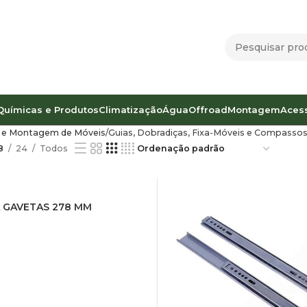
Químicas e Produtos
Climatização
Água
Offroad
Montagem
Aces
 e Montagem de Móveis
Guias, Dobradiças, Fixa-Móveis e Compasso
8
24
Todos
A GAVETAS 278 MM
R