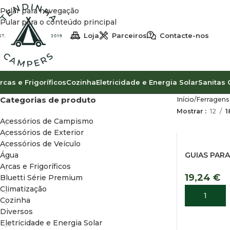
Pular para navegação
Pular para o conteúdo principal
Loja
Parceiros
Contacte-nos
rcas e Frigoríficos
Cozinha
Eletricidade e Energia Solar
Sanitas 
Categorias de produto
Início
Ferragens
Mostrar
12
1
Acessórios de Campismo
Acessórios de Exterior
Acessórios de Veículo
Água
GUIAS PAR
Arcas e Frigoríficos
19,24
€
Bluetti Série Premium
Climatização
ADICIONA
Cozinha
Diversos
Eletricidade e Energia Solar