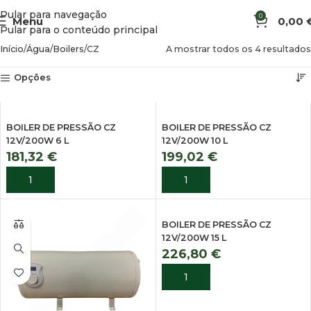
Pular para navegação
0
Menu
0,00
Pular para o conteúdo principal
Início
Água
Boilers
CZ
A mostrar todos os 4 resultados
Opções
BOILER DE PRESSÃO CZ
BOILER DE PRESSÃO CZ
12V/200W 6 L
12V/200W 10 L
181,32
€
199,02
€
ADICIONAR
ADICIONAR
BOILER DE PRESSÃO CZ
12V/200W 15 L
226,80
€
ADICIONAR