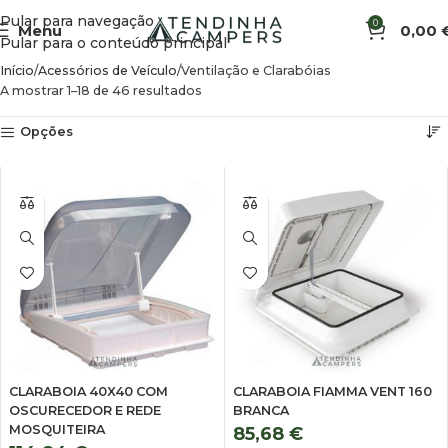
Pular para navegação
0
Menu
0,00
Pular para o conteúdo principal
Início
Acessórios de Veículo
Ventilação e Clarabóias
A mostrar 1–18 de 46 resultados
Opções
CLARABOIA 40X40 COM
CLARABOIA FIAMMA VENT 160
OSCURECEDOR E REDE
BRANCA
MOSQUITEIRA
85,68
€