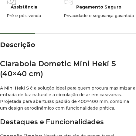
Assistência
Pagamento Seguro
Medida de Corte:
400 x 400 mm.
Pré e pós-venda
Privacidade e segurança garantida
Dimensões Totais:
500 x 500 mm (aprox.).
Altura sobre o tejadilho:
Sobressai cerca de
8,5 cm
.
Descrição
Espessura do tejadilho:
Compatível com 23–42 mm ou 43–
60 mm (conforme o kit de montagem).
Claraboia Dometic Mini Heki S
Peso:
2,9 kg.
(40×40 cm)
Materiais e Design
A
Mini Heki S
é a solução ideal para quem procura maximizar a
entrada de luz natural e a circulação de ar em caravanas.
Vidro:
Acrílico PMMA simples de alta resistência.
Projetada para aberturas padrão de 400×400 mm, combina
um design aerodinâmico com funcionalidade prática.
Estrutura:
Fabricada em
ASA
(material altamente resistente
aos raios UV).
Destaques e Funcionalidades
Cor do Quadro:
RAL 9001 (Branco creme).