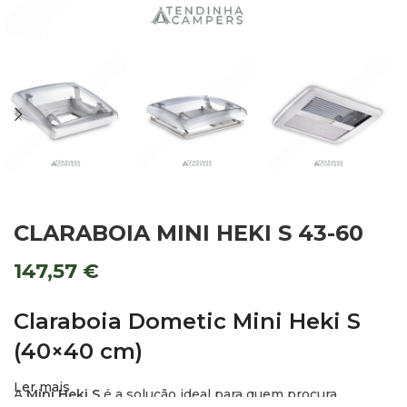
CLARABOIA MINI HEKI S 43-60
147,57
€
Claraboia Dometic Mini Heki S
(40×40 cm)
Ler mais
A
Mini Heki S
é a solução ideal para quem procura