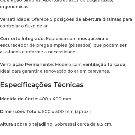
Operação Simples:
Abertura através de pegas (asas)
ergonómicas.
Resumo de Características
Versatilidade:
Oferece
5 posições de abertura
distintas para
controlar o fluxo de ar.
CARACTERÍSTICA
DETALHE
Conforto Integrado:
Equipada com
mosquiteira e
Comando à distância
Não
escurecedor
de prega simples (plissados), que podem ser
ajustados conforme a necessidade.
Sensor de Chuva
Não
Ventilação Permanente:
Modelo com
ventilação forçada
,
ideal para garantir a renovação do ar em caravanas.
Iluminação 12V
Não
Especificações Técnicas
Ângulo de abertura
Até 5 posições
Medida de Corte:
400 x 400 mm.
Tipo de Vidro
Simples
Dimensões Totais:
500 x 500 mm (aprox.).
Altura sobre o tejadilho:
Sobressai cerca de
8,5 cm
.
Conselho de Instalação:
Para uma vedação perfeita,
recomenda-se o uso de fita de butilo na base e polímero