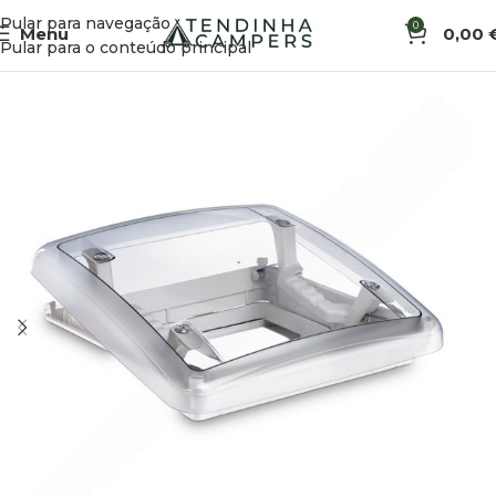
Pular para navegação
0
Menu
0,00
Início
Acessórios de Veículo
Ventilação e Clarabóias
Pular para o conteúdo principal