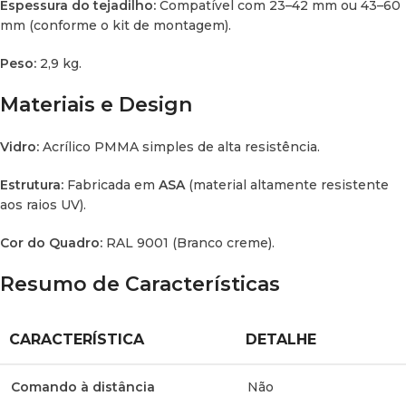
Espessura do tejadilho:
Compatível com 23–42 mm ou 43–60
MS no contorno exterior para proteger contra a intempérie.
mm (conforme o kit de montagem).
Peso:
2,9 kg.
Materiais e Design
Vidro:
Acrílico PMMA simples de alta resistência.
Estrutura:
Fabricada em
ASA
(material altamente resistente
aos raios UV).
Cor do Quadro:
RAL 9001 (Branco creme).
Resumo de Características
CARACTERÍSTICA
DETALHE
Comando à distância
Não