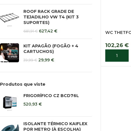
ROOF RACK GRADE DE
TEJADILHO VW T4 (KIT 3
SUPORTES)
627,42
€
681,91
€
WC THETFO
102,26
€
KIT APAGÃO (FOGÃO + 4
CARTUCHOS)
ADICIONA
29,99
€
39,99
€
Produtos que viste
FRIGORÍFICO CZ BCD76L
520,93
€
ISOLANTE TÉRMICO KAIFLEX
POR METRO (À ESCOLHA)