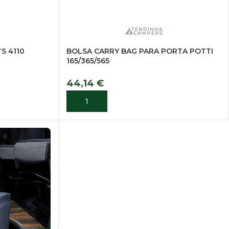
S 4110
BOLSA CARRY BAG PARA PORTA POTTI
165/365/565
44,14
€
ADICIONAR