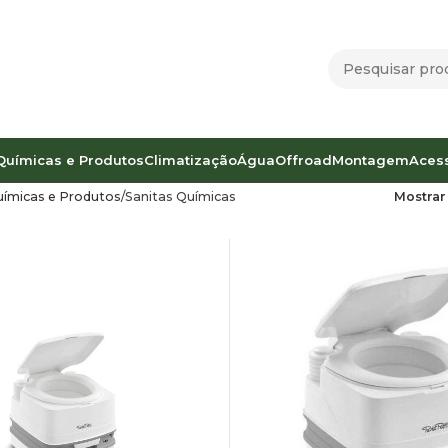
Químicas e Produtos
Climatização
Água
Offroad
Montagem
Aces
uímicas e Produtos
Sanitas Químicas
Mostra