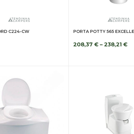
RD C224-CW
PORTA POTTY 565 EXCELL
208,37
€
–
238,21
€
R
VER OPÇÕES