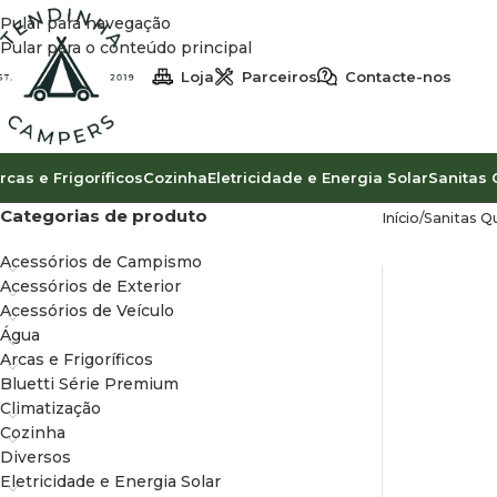
Pular para navegação
Pular para o conteúdo principal
Loja
Parceiros
Contacte-nos
rcas e Frigoríficos
Cozinha
Eletricidade e Energia Solar
Sanitas 
Categorias de produto
Início
Sanitas Q
Acessórios de Campismo
Acessórios de Exterior
Acessórios de Veículo
Água
Arcas e Frigoríficos
Bluetti Série Premium
Climatização
Cozinha
Diversos
Eletricidade e Energia Solar