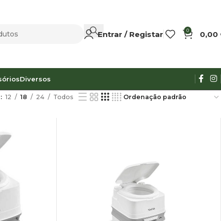
0
Entrar / Registar
0,00
sórios
Diversos
r
12
18
24
Todos