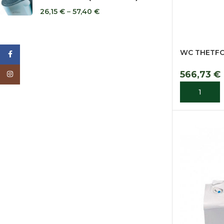
26,15
€
–
57,40
€
WC THETFO
Facebook
566,73
€
Instagram
ADICIONA