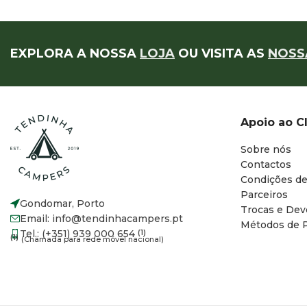
EXPLORA A NOSSA
LOJA
OU VISITA AS
NOSS
Apoio ao C
Sobre nós
Contactos
Condições de
Parceiros
Gondomar, Porto
Trocas e Dev
Email: info@tendinhacampers.pt
Métodos de 
Tel.: (+351) 939 000 654
(1)
(1)
(Chamada para rede móvel nacional)