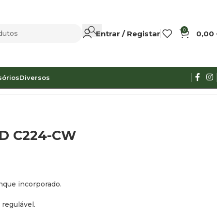
0
Entrar / Registar
0,00
sórios
Diversos
D C224-CW
anque incorporado.
 regulável.