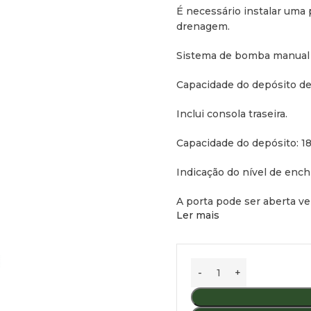
É necessário instalar uma 
drenagem.
Sistema de bomba manual p
Capacidade do depósito de r
Inclui consola traseira.
Capacidade do depósito: 18 
Indicação do nível de enc
A porta pode ser aberta v
Ler mais
Altura do assento: 492 mm
Peso líquido: 8 kg
Dimensões: 727 milímetros
de profundidade.