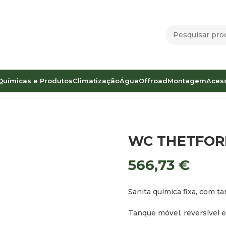
Químicas e Produtos
Climatização
Água
Offroad
Montagem
Aces
TFORD C224-CW
WC THETFOR
566,73
€
Sanita química fixa, com t
Tanque móvel, reversível e