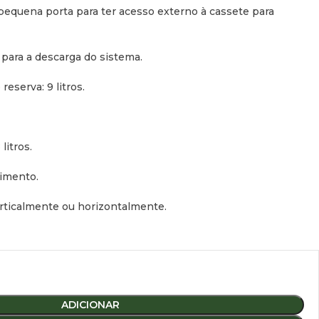
pequena porta para ter acesso externo à cassete para
ara a descarga do sistema.
eserva: 9 litros.
litros.
himento.
erticalmente ou horizontalmente.
 de altura X 394 milímetros de comprimento X 580 milímetros
ADICIONAR