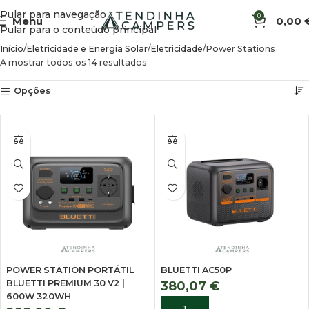
Pular para navegação
0
Menu
0,00
Pular para o conteúdo principal
Início
Eletricidade e Energia Solar
Eletricidade
Power Stations
A mostrar todos os 14 resultados
Opções
POWER STATION PORTÁTIL
BLUETTI AC50P
BLUETTI PREMIUM 30 V2 |
380,07
€
600W 320WH
ADICIONAR