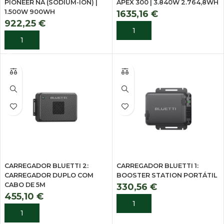
PIONEER NA (SODIUM-ION) |
APEX 300 | 3.840W 2.764,8WH
1.500W 900WH
1635,16
€
922,25
€
ADICIONAR
ADICIONAR
CARREGADOR BLUETTI 2:
CARREGADOR BLUETTI 1:
CARREGADOR DUPLO COM
BOOSTER STATION PORTÁTIL
CABO DE 5M
330,56
€
455,10
€
ADICIONAR
ADICIONAR