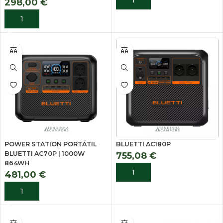
298,00
€
ADICIONAR
POWER STATION PORTÁTIL
BLUETTI AC180P
BLUETTI AC70P | 1000W
755,08
€
864WH
ADICIONAR
481,00
€
ADICIONAR