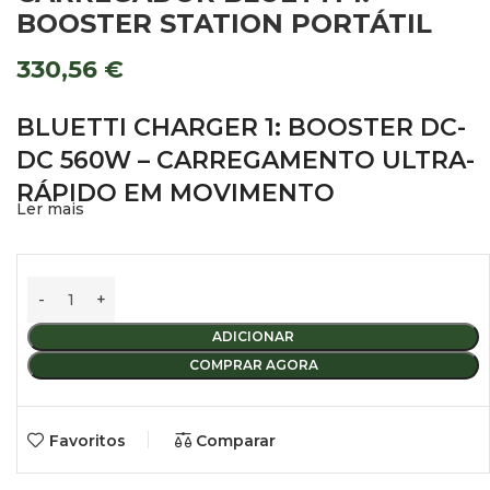
BOOSTER STATION PORTÁTIL
330,56
€
BLUETTI CHARGER 1: BOOSTER DC-
DC 560W – CARREGAMENTO ULTRA-
RÁPIDO EM MOVIMENTO
Ler mais
Maximize a eficiência da sua carrinha camper ou 4×4 com o
Bluetti Charger 1. Este carregador DC-DC de alto
desempenho foi desenhado para carregar a sua estação de
energia portátil enquanto conduz, oferecendo uma
ADICIONAR
potência de até 560W — até 6 vezes mais rápido do que os
carregadores de isqueiro convencionais.
COMPRAR AGORA
PORQUÊ ESCOLHER O BLUETTI CHARGER 1?
Favoritos
Comparar
COMPATIBILIDADE UNIVERSAL: Graças ao seu sistema de
voltagem ajustável via App, é compatível com todas as