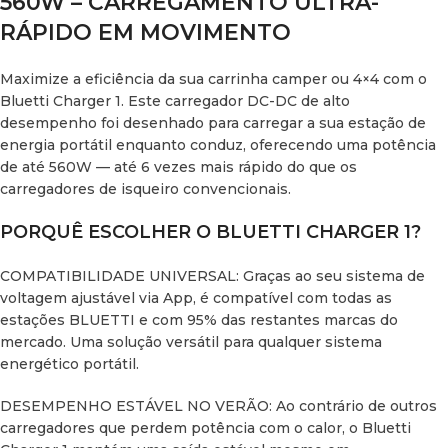
560W – CARREGAMENTO ULTRA-
ESPECIFICAÇÕES TÉCNICAS
RÁPIDO EM MOVIMENTO
SAÍDA E POTÊNCIA
Maximize a eficiência da sua carrinha camper ou 4×4 com o
Bluetti Charger 1. Este carregador DC-DC de alto
Potência Máxima: 560W
desempenho foi desenhado para carregar a sua estação de
energia portátil enquanto conduz, oferecendo uma potência
Corrente de Saída: 10A
de até 560W — até 6 vezes mais rápido do que os
carregadores de isqueiro convencionais.
Voltagem Ajustável (via App): 15V a 56V (Bateria 12V) / 27V a
56V (Bateria 24V)
PORQUÊ ESCOLHER O BLUETTI CHARGER 1?
ENTRADA
COMPATIBILIDADE UNIVERSAL: Graças ao seu sistema de
voltagem ajustável via App, é compatível com todas as
Voltagem de Entrada: 12V-14V / 22,5V-28V
estações BLUETTI e com 95% das restantes marcas do
mercado. Uma solução versátil para qualquer sistema
Amperagem de Entrada: 50A (12V) / 25A (24V)
energético portátil.
GERAL E SEGURANÇA
DESEMPENHO ESTÁVEL NO VERÃO: Ao contrário de outros
carregadores que perdem potência com o calor, o Bluetti
Proteções: Curto-circuito, inversão de polaridade,