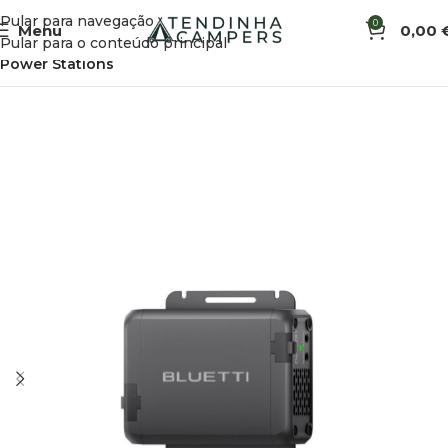
Pular para navegação
0
Menu
0,00
Início
Eletricidade e Energia Solar
Eletricidade
Pular para o conteúdo principal
Power Stations