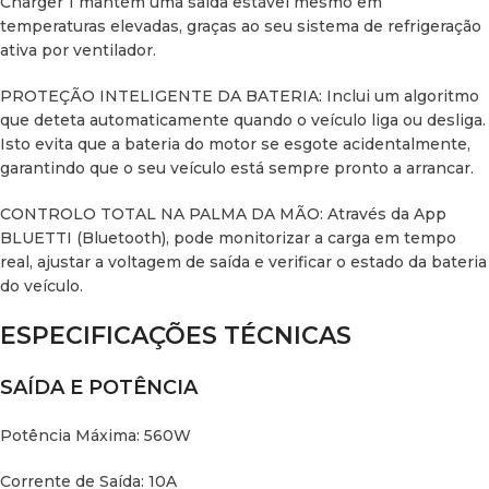
Charger 1 mantém uma saída estável mesmo em
subtensão e sobreaquecimento.
temperaturas elevadas, graças ao seu sistema de refrigeração
ativa por ventilador.
Inclui: Cabos de 5 metros e disjuntor de 60A para ligação à
bateria do motor.
PROTEÇÃO INTELIGENTE DA BATERIA: Inclui um algoritmo
que deteta automaticamente quando o veículo liga ou desliga.
Dimensões e Peso: 145 x 110 x 60 mm | 1,2 kg.
Isto evita que a bateria do motor se esgote acidentalmente,
garantindo que o seu veículo está sempre pronto a arrancar.
Resistência: IP20 | Operação de -20°C a 60°C.
CONTROLO TOTAL NA PALMA DA MÃO: Através da App
Conectividade: Bluetooth (App BLUETTI).
BLUETTI (Bluetooth), pode monitorizar a carga em tempo
real, ajustar a voltagem de saída e verificar o estado da bateria
Garantia: 2 anos.
do veículo.
INSTALAÇÃO E CONFIANÇA:
Com uma instalação rápida e
ESPECIFICAÇÕES TÉCNICAS
intuitiva, o Bluetti Charger 1 transforma o alternador do seu
veículo numa fonte de energia potente e segura. É o
SAÍDA E POTÊNCIA
acessório indispensável para quem procura autonomia real
em expedições off-grid ou viagens de longa duração.
Potência Máxima: 560W
Corrente de Saída: 10A