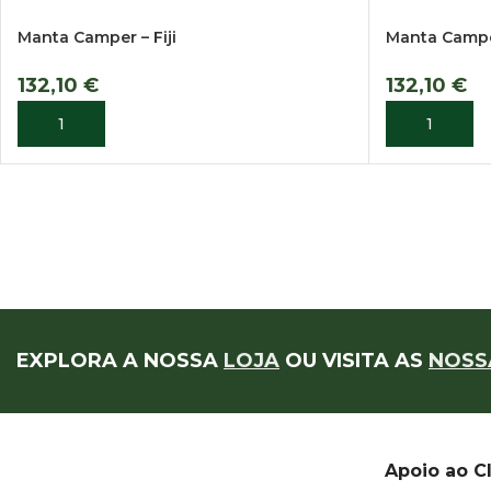
Manta Camper – Fiji
Manta Camp
132,10
€
132,10
€
Facebook
ADICIONAR
ADICIONAR
Instagram
EXPLORA A NOSSA
LOJA
OU VISITA AS
NOSS
Apoio ao C