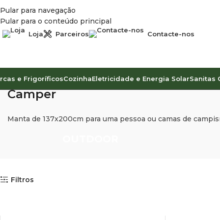
Pular para navegação
Pular para o conteúdo principal
Loja
Parceiros
Contacte-nos
rcas e Frigoríficos
Cozinha
Eletricidade e Energia Solar
Sanitas 
Camper
Manta de 137x200cm para uma pessoa ou camas de campis
OUTDOOR
Filtros