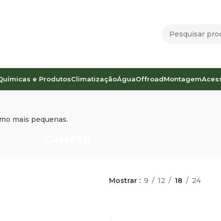
Químicas e Produtos
Climatização
Água
Offroad
Montagem
Aces
mo mais pequenas.
CAMPER
Mostrar
9
12
18
24