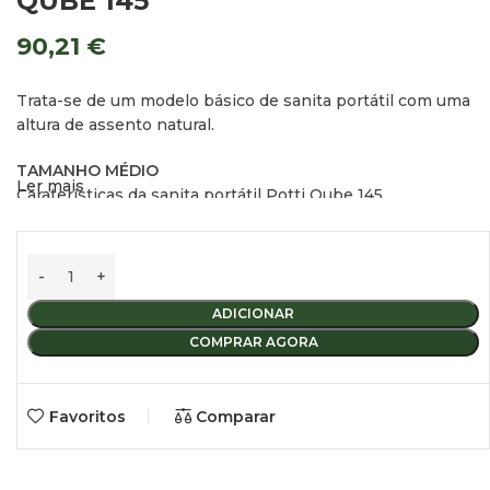
QUBE 145
90,21
€
Trata-se de um modelo básico de sanita portátil com uma
altura de assento natural.
TAMANHO MÉDIO
Ler mais
Caraterísticas da sanita portátil Potti Qube 145
Depósito de água limpa: 15 l
Depósito de água suja: 12 l
Altura do assento: 324 mm
Bomba de fole manual
ADICIONAR
Dimensões: 330x383x427 (H-W-H)
COMPRAR AGORA
Peso: 3,6 kg
Favoritos
Comparar