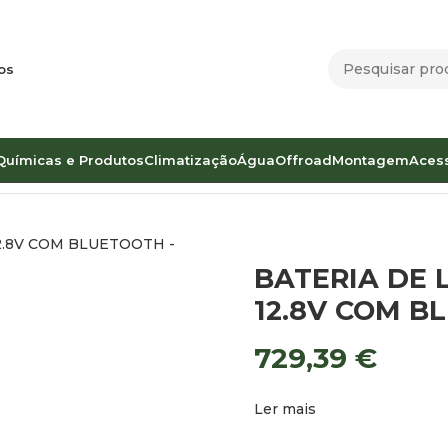
os
Químicas e Produtos
Climatização
Água
Offroad
Montagem
Aces
BATERIA DE LÍTIO OLALITIO 200AH / 12.8V COM BLUETOOT
BATERIA DE L
12.8V COM B
729,39
€
Ler mais