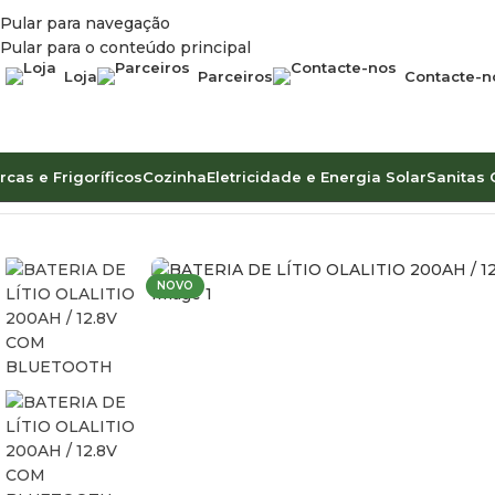
Pular para navegação
Pular para o conteúdo principal
Loja
Parceiros
Contacte-n
rcas e Frigoríficos
Cozinha
Eletricidade e Energia Solar
Sanitas 
Início
Eletricidade e Energia Solar
Eletricidade
Baterias
Litio
NOVO