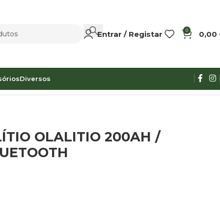
0
Entrar / Registar
0,00
sórios
Diversos
H
ÍTIO OLALITIO 200AH /
LUETOOTH