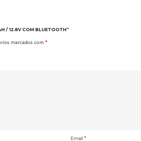
00AH / 12.8V COM BLUETOOTH”
*
órios marcados com
*
Email