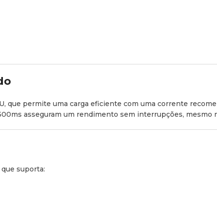
do
/ IU, que permite uma carga eficiente com uma corrente reco
0-500ms asseguram um rendimento sem interrupções, mesmo n
 que suporta: