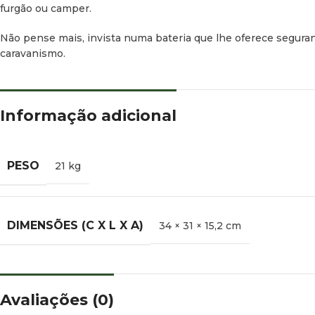
furgão ou
camper
.
Não pense mais, invista numa bateria que lhe oferece seguranç
caravanismo.
Informação adicional
PESO
21 kg
DIMENSÕES (C X L X A)
34 × 31 × 15,2 cm
Avaliações (0)