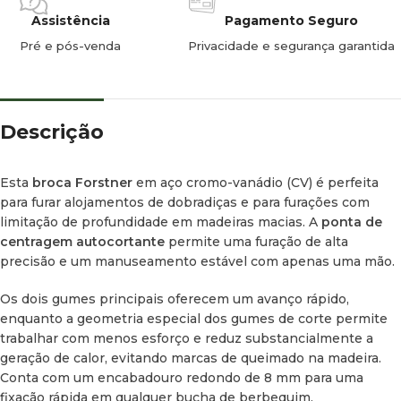
Plástico.
Assistência
Pagamento Seguro
Pré e pós-venda
Privacidade e segurança garantida
Características
Aço Cromo-Vanádio (CV):
Ideal para furações cegas ou de
passagem em madeiras resinosas.
Descrição
Ponta de centragem autocortante:
Garante que a broca
não “foge” do centro no início do furo.
Esta
broca Forstner
em aço cromo-vanádio (CV) é perfeita
para furar alojamentos de dobradiças e para furações com
Gumes periféricos dentados:
Permitem um corte limpo
limitação de profundidade em madeiras macias. A
ponta de
das fibras da madeira nas extremidades do furo.
centragem autocortante
permite uma furação de alta
precisão e um manuseamento estável com apenas uma mão.
Geometria Térmica:
Desenhada para minimizar a fricção e o
sobreaquecimento.
Os dois gumes principais oferecem um avanço rápido,
enquanto a geometria especial dos gumes de corte permite
Encabadouro de 8 mm:
Compatível com a maioria das
trabalhar com menos esforço e reduz substancialmente a
aparafusadoras e berbequins.
geração de calor, evitando marcas de queimado na madeira.
Conta com um encabadouro redondo de 8 mm para uma
Especificações técnicas
fixação rápida em qualquer bucha de berbequim.