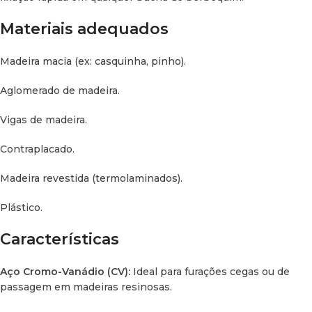
Diâmetro da broca:
40 mm (ideal para dobradiças de
Materiais adequados
grandes dimensões ou passagens de cabos).
Madeira macia (ex: casquinha, pinho).
Material:
CV (Cromo-Vanádio).
Aglomerado de madeira.
Versão do encabadouro:
Encabadouro redondo.
Vigas de madeira.
Diâmetro do encabadouro:
8 mm.
Contraplacado.
Comprimento total:
90 mm.
Madeira revestida (termolaminados).
Sentido de rotação:
Direita.
Plástico.
Velocidade máx. de rotação:
1.000 RPM.
Características
Aço Cromo-Vanádio (CV):
Ideal para furações cegas ou de
passagem em madeiras resinosas.