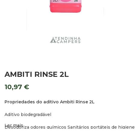
AMBITI RINSE 2L
10,97
€
Propriedades do aditivo Ambiti Rinse 2L
Aditivo biodegradável
Ler mais
Desodoriza odores químicos Sanitários portáteis de higiene