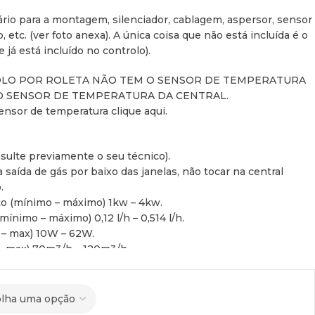
ário para a montagem, silenciador, cablagem, aspersor, sensor
 etc. (ver foto anexa). A única coisa que não está incluída é o
já está incluído no controlo).
LO POR ROLETA NÃO TEM O SENSOR DE TEMPERATURA
 O SENSOR DE TEMPERATURA DA CENTRAL.
ensor de temperatura clique aqui.
ulte previamente o seu técnico).
saída de gás por baixo das janelas, não tocar na central
.
o (mínimo – máximo) 1kw – 4kw.
nimo – máximo) 0,12 l/h – 0,514 l/h.
 – max) 10W – 62W.
– max) 70m3/h – 120m3/h.
gar.
AL