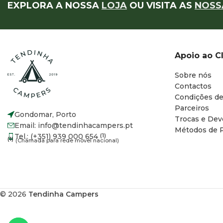
EXPLORA A NOSSA
LOJA
OU VISITA AS
NOSS
Apoio ao C
Sobre nós
Contactos
Condições de
Parceiros
Gondomar, Porto
Trocas e Dev
Email: info@tendinhacampers.pt
Métodos de 
Tel.: (+351) 939 000 654
(1)
(1)
(Chamada para rede móvel nacional)
© 2026
Tendinha Campers