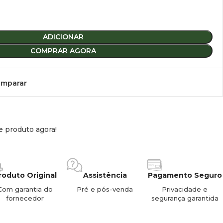
o digital vêm com o controlo incluído.
l ao seu cesto apenas se precisar dele como peça de
ADICIONAR
utilizador neste link: clique aqui.
COMPRAR AGORA
tilizar todos os acessórios de distribuição de ar da Weabasto.
ecimento planar 4KW para tubo de 90°.
mparar
e produto agora!
roduto Original
Assistência
Pagamento Seguro
Com garantia do
Pré e pós-venda
Privacidade e
fornecedor
segurança garantida