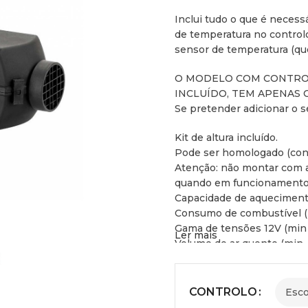
Inclui tudo o que é necess
de temperatura no controlo,
sensor de temperatura (que 
O MODELO COM CONTRO
INCLUÍDO, TEM APENAS
Se pretender adicionar o s
Kit de altura incluído.
Pode ser homologado (cons
Atenção: não montar com a 
quando em funcionamento
Capacidade de aqueciment
Consumo de combustível (mí
Gama de tensões 12V (min
Ler mais
Volume de ar quente (min 
Combustível diesel.
Modo manual de ligar/desli
CONTROLO
NOVO CONTROLO DIGIT