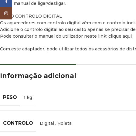
Facebook
Modo manual de ligar/desligar.
Instagram
NOVO CONTROLO DIGITAL
Os aquecedores com controlo digital vêm com o controlo inclu
Adicione o controlo digital ao seu cesto apenas se precisar d
Pode consultar o manual do utilizador neste link: clique aqui.
Com este adaptador, pode utilizar todos os acessórios de dis
Informação adicional
PESO
1 kg
CONTROLO
Digital
,
Roleta