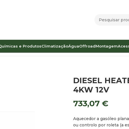
Químicas e Produtos
Climatização
Água
Offroad
Montagem
Aces
M AIR 4D 4KW 12V
DIESEL HEAT
4KW 12V
733,07
€
Aquecedor a gasóleo plana
ou controlo por roleta (a e