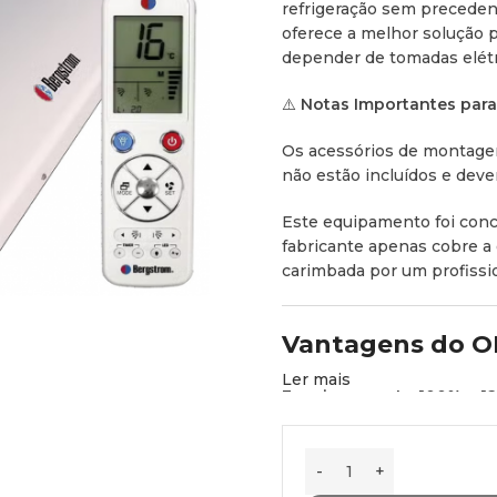
refrigeração sem preceden
oferece a melhor solução
depender de tomadas elétr
⚠️
Notas Importantes para 
Os acessórios de montage
não estão incluídos e dev
Este equipamento foi conc
fabricante apenas cobre a
carimbada por um profissio
Vantagens do OP
Ler mais
Funcionamento 100% a 12
necessidade de inversores
Tecnologia Full Inverter:
O
inverter, garantindo arra