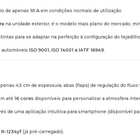
Camiões e Transporte:
Gar
io de apenas
10 A
em condições normais de utilização.
condutor como para a pres
ra
na unidade exterior, é o modelo mais plano do mercado, min
Especificações 
intas para se adaptar na perfeição à configuração do tejadilho
s automóveis
ISO 9001, ISO 14001 e IATF 16949
.
Voltagem:
12 V
Potência de Refrigeração:
Consumo Médio:
10 A (com
 apenas 4,5 cm de espessura, abas (
flaps
) de regulação do fluxo 
Caudal de Ar Máximo:
Até 
om até
16 cores
disponíveis para personalizar a atmosfera inter
Modos de Funcionamento
és de uma aplicação intuitiva para
smartphone
(disponível pa
Compressor:
Duplo Rotativ
Gás Refrigerante:
R-1234yf
o
R-1234yf
(já pré-carregado).