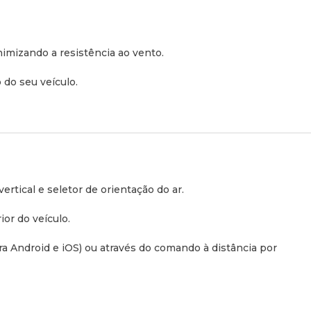
ante uma climatização adequada tanto para o bem-estar do
ervação de mercadorias.
imizando a resistência ao vento.
Técnicas
 do seu veículo.
1250 W – 2000 W
 24 °C no interior / 30 °C no exterior)
vertical e seletor de orientação do ar.
370 m³/h
ior do veículo.
:
ECO, AUTO e MANUAL
ra Android e iOS) ou através do comando à distância por
o (Twin Rotary)
 (pré-carregado)