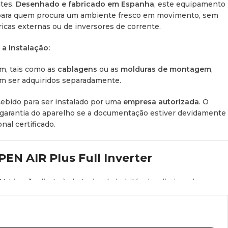
tes.
Desenhado e fabricado em Espanha
, este equipamento
 para quem procura um ambiente fresco em movimento, sem
icas externas ou de inversores de corrente.
a Instalação:
m, tais como as
cablagens
ou as
molduras de montagem
,
em ser adquiridos separadamente.
ebido para ser instalado por uma
empresa autorizada
. O
 garantia do aparelho se a documentação estiver devidamente
nal certificado.
EN AIR Plus Full Inverter
V:
Ligação direta às baterias do habitáculo, eliminando a
 de corrente.
 compressor, os ventiladores e os sopradores são totalmente
nques suaves (sem picos de tensão) e máxima poupança de