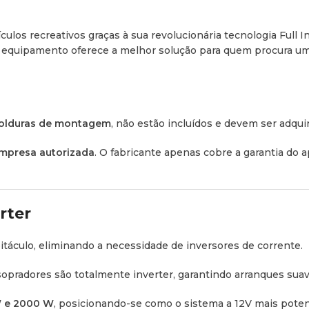
Painel Interior Renovado:
espessura, abas (
flaps
) de 
culos recreativos graças à sua revolucionária tecnologia Full 
Iluminação Ambiente LED
e equipamento oferece a melhor solução para quem procura 
para personalizar a atmosfe
Controlo por App Móvel 
intuitiva para
smartphone
distância por infravermelho
olduras de montagem
, não estão incluídos e devem ser adqu
Sustentabilidade:
Incorpor
mpresa autorizada
. O fabricante apenas cobre a garantia do
carregado).
Aplicações Ideai
rter
Veículos Recreativos:
Perf
bitáculo, eliminando a necessidade de inversores de corrente.
metros de comprimento.
sopradores são totalmente inverter, garantindo arranques sua
Furgões de Trabalho:
Idea
ambientes muito quentes.
W e 2000 W
, posicionando-se como o sistema a 12V mais pote