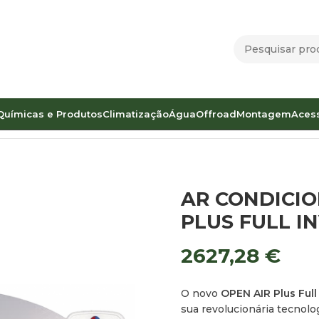
Químicas e Produtos
Climatização
Água
Offroad
Montagem
Aces
V OPEN AIR PLUS FULL INVERTER
AR CONDICIO
PLUS FULL I
2627,28
€
O novo
OPEN AIR Plus Full
sua revolucionária tecnolo