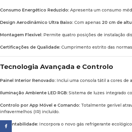
Consumo Energético Reduzido:
Apresenta um consumo méd
Design Aerodinâmico Ultra Baixo:
Com apenas
20 cm de altu
Montagem Flexível:
Permite quatro posições de instalação dist
Certificações de Qualidade:
Cumprimento estrito das norma
Tecnologia Avançada e Controlo
Painel Interior Renovado:
Inclui uma consola tátil a cores de
Iluminação Ambiente LED RGB:
Sistema de luzes integrado c
Controlo por App Móvel e Comando:
Totalmente gerível atrav
infravermelhos (IR) incluído.
Sustentabilidade:
Incorpora o novo gás refrigerante ecológic
Facebook