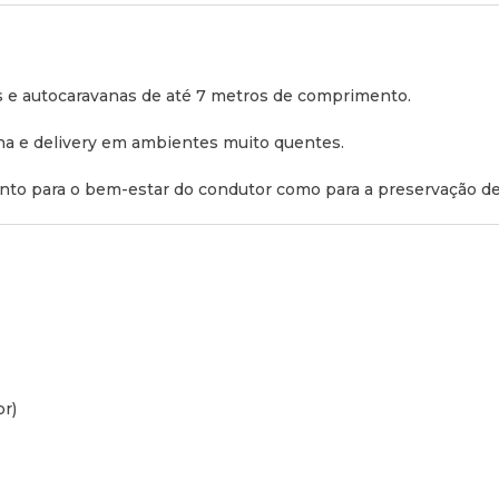
Nível de Ruído:
65 dB
Pesos:
as e autocaravanas de até 7 metros de comprimento.
Unidade exterior: 25,3 kg
ana e
delivery
em ambientes muito quentes.
Consola interior: 5,295 kg
nto para o bem-estar do condutor como para a preservação de
or)