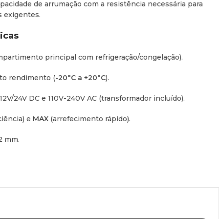
acidade de arrumação com a resistência necessária para
s exigentes.
icas
mpartimento principal com refrigeração/congelação).
to rendimento (
-20°C a +20°C
).
12V/24V DC e 110V-240V AC (transformador incluído).
ciência) e
MAX
(arrefecimento rápido).
12 mm.
 iluminação LED interior e
tapão de drenagem
para limpeza
ança