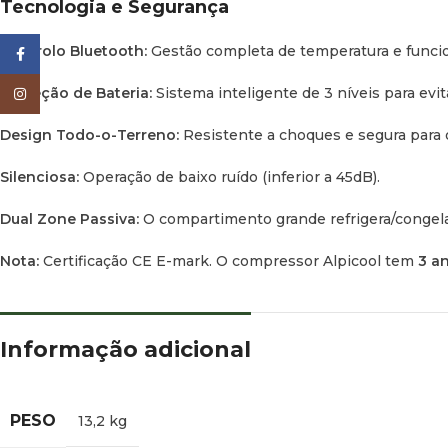
Tecnologia e Segurança
Controlo Bluetooth:
Gestão completa de temperatura e funcio
Facebook
Proteção de Bateria:
Sistema inteligente de 3 níveis para evit
Instagram
Design Todo-o-Terreno:
Resistente a choques e segura para o
Silenciosa:
Operação de baixo ruído (inferior a 45dB).
Dual Zone Passiva:
O compartimento grande refrigera/congel
Nota:
Certificação CE E-mark. O compressor Alpicool tem
3 a
Informação adicional
PESO
13,2 kg