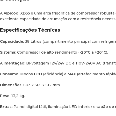
A
Alpicool XD55
é uma arca frigorífica de compressor robusta e
excelente capacidade de arrumação com a resistência necessá
Especificações Técnicas
Capacidade:
38 Litros (compartimento principal com refriger
Sistema:
Compressor de alto rendimento (
-20°C a +20°C
).
Alimentação:
Bi-voltagem 12V/24V DC e 110V-240V AC (transfo
Consumo:
Modos
ECO
(eficiência) e
MAX
(arrefecimento rápido
Dimensões:
603 x 365 x 512 mm.
Peso:
13,2 kg.
Extras:
Painel digital tátil, iluminação LED interior e
tapão de