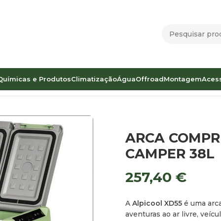
Químicas e Produtos
Climatização
Água
Offroad
Montagem
Aces
SSORA ALPICOOL XD55 CAMPER 38L
ARCA COMPR
CAMPER 38L
257,40
€
A
Alpicool XD55
é uma arca 
aventuras ao ar livre, veí