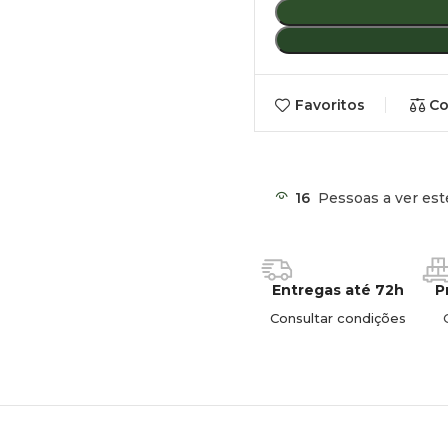
Controlo Bluetooth:
Gestã
oficial no seu telemóvel.
Proteção de Bateria:
Siste
Favoritos
Co
bateria.
Design Todo-o-Terreno:
R
45°.
16
Pessoas a ver est
Silenciosa:
Operação de baix
Dual Zone Passiva:
O comp
mantém uma temperatura fr
Entregas até 72h
P
Consultar condições
Nota:
Certificação CE E-ma
conversor para ligação di