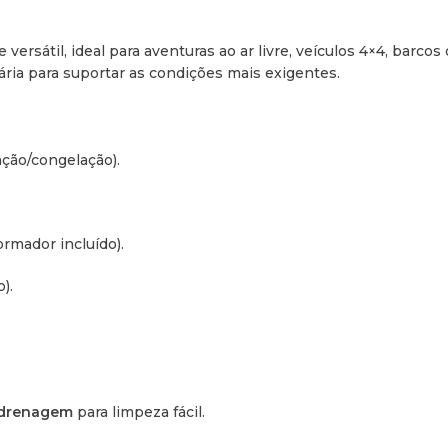
 versátil, ideal para aventuras ao ar livre, veículos 4×4, bar
ria para suportar as condições mais exigentes.
ação/congelação).
rmador incluído).
).
 drenagem
para limpeza fácil.