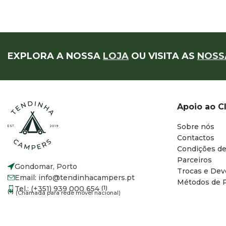
EXPLORA A NOSSA
LOJA
OU VISITA AS
NOSS
Apoio ao C
Sobre nós
Contactos
Condições de
Parceiros
Gondomar, Porto
Trocas e Dev
Email: info@tendinhacampers.pt
Métodos de 
Tel.: (+351) 939 000 654
(1)
(1)
(Chamada para rede móvel nacional)