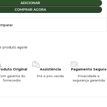
ADICIONAR
o completa de temperatura e funcionamento através da App
COMPRAR AGORA
ma inteligente de 3 níveis para evitar que o veículo fique sem
mparar
esistente a choques e segura para operar em inclinações até
e produto agora!
o ruído (inferior a 45dB).
artimento grande refrigera/congela, enquanto o pequeno
esca residual.
roduto Original
Assistência
Pagamento Seguro
Com garantia do
Pré e pós-venda
Privacidade e
rk. O compressor Alpicool tem
3 anos de garantia
. Inclui
fornecedor
segurança garantida
reta a tomadas de casa ou parques de campismo.