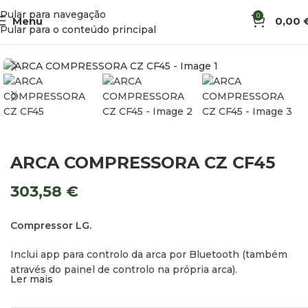
Pular para navegação
0
Menu
0,00
Início
Arcas e Frigoríficos
Arcas Compressoras
Pular para o conteúdo principal
ARCA COMPRESSORA CZ CF45
303,58
€
Compressor LG.
Inclui app para controlo da arca por Bluetooth (também
através do painel de controlo na própria arca).
Ler mais
Painel com ecrã LCD, luz LED incorporada e cesto interno