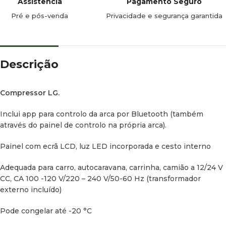
Assistência
Pagamento Seguro
ajustáveis
Pré e pós-venda
Privacidade e segurança garantida
Detalhes do produto
Dimensões:
580 (sem pegas) / 690 (com pegas) x 345 x 462
mm (comprimento x largura x altura). Apenas se pode
Descrição
desmontar a pega de um dos lados, porque a outra integra o
painel de controlo da arca. As pegas sobressaem 5,5 cm de
Compressor LG.
cada lado.
Inclui app para controlo da arca por Bluetooth (também
Capacidade:
45 L
através do painel de controlo na própria arca).
Tensão:
12 V / 24 V (CC)
Painel com ecrã LCD, luz LED incorporada e cesto interno
Potência:
45 W
Adequada para carro, autocaravana, carrinha, camião a 12/24 V
CC, CA 100 -120 V/220 – 240 V/50-60 Hz (transformador
Intervalo de controlo de temperatura:
-20 °C a 20 °C
externo incluído)
Ruído:
≤45 dB
Pode congelar até -20 °C
Peso:
12,86 kg