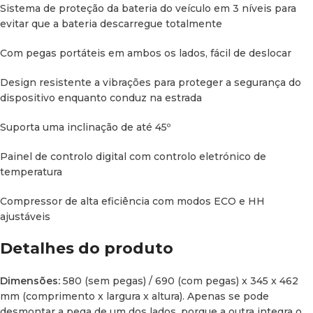
Sistema de proteção da bateria do veículo em 3 níveis para
O interior tem 2 compartimentos
evitar que a bateria descarregue totalmente
separados
Com pegas portáteis em ambos os lados, fácil de deslocar
1- Um compartimento grande, com uma grelha incluída (or
Design resistente a vibrações para proteger a segurança do
removível), capaz de armazenar garrafas de pé: 26,1 x 32,7 x
dispositivo enquanto conduz na estrada
36,4 cm (largura x comprimento x altura).
Suporta uma inclinação de até 45º
2- Outro compartimento mais pequeno: 26,1 x 16,5 x 19,5 cm
(largura x comprimento x altura).
Painel de controlo digital com controlo eletrónico de
temperatura
Apenas é possível definir uma única temperatura para toda
a arca.
(O orifício que se observa na tampa superior deve-se
Compressor de alta eficiência com modos ECO e HH
ao processo de fabrico da montagem da própria tampa).
ajustáveis
Detalhes do produto
Dimensões:
580 (sem pegas) / 690 (com pegas) x 345 x 462
mm (comprimento x largura x altura). Apenas se pode
desmontar a pega de um dos lados, porque a outra integra o