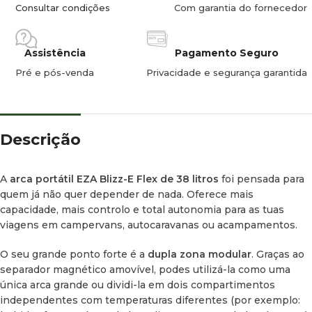
refrigerar e congelar em simultâneo.
Consultar condições
Com garantia do fornecedor
Controlo por App:
Conetividade Bluetooth para ajustar a
temperatura e os modos de funcionamento através do
Assistência
Pagamento Seguro
telemóvel, sem precisares de te levantar.
Pré e pós-venda
Privacidade e segurança garantida
Máxima Autonomia:
Entrada direta para painel solar e
compatibilidade com bateria de lítio amovível opcional (não
incluída), permitindo o funcionamento sem qualquer ligação
Descrição
elétrica.
Muito Bem Equipada:
Inclui luz interior LED para utilização
A
arca portátil EZA Blizz-E Flex de 38 litros
foi pensada para
noturna, tampão de drenagem para uma limpeza rápida e
quem já não quer depender de nada. Oferece mais
uma tábua de corte amovível integrada na tampa superior.
capacidade, mais controlo e total autonomia para as tuas
viagens em
campervans
, autocaravanas ou acampamentos.
Alimentação Flexível:
Funciona a 12V/24V (cabo com ficha
de isqueiro incluído) e a 230V através de um transformador
O seu grande ponto forte é a
dupla zona modular
. Graças ao
de rede convencional (não incluído).
separador magnético amovível, podes utilizá-la como uma
única arca grande ou dividi-la em dois compartimentos
independentes com temperaturas diferentes (por exemplo: