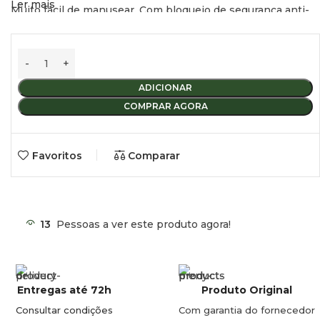
Ler mais
Muito fácil de manusear. Com bloqueio de segurança anti-
queda.
Medidas: 58 x 52 x 95 cm (L x P x A) (ver imagem anexa).
Dimensões dobradas: 58 x 72 x 10 cm (L x A x P).
Peso: 2 kg.
Peso máximo de carga: 120 kg.
ADICIONAR
Cor: tecido azul oceano, armação preta.
COMPRAR AGORA
Favoritos
Comparar
13
Pessoas a ver este produto agora!
Entregas até 72h
Produto Original
Consultar condições
Com garantia do fornecedor