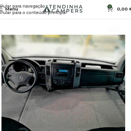
Pular para navegação
0
Menu
0,00
Início
Acessórios de Veículo
Camas e Colchões
Pular para o conteúdo principal