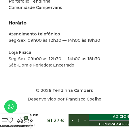
Portefólio Tendinha
Comunidade Campervans
Horário
Atendimento telefónico
Seg-Sex: 09h00 às 12h30 — 14h00 às 18h30
Loja Física
Seg-Sex: 09h00 às 12h30 — 14h00 às 18h30
Sáb-Dom e Feriados: Encerrado
© 2026
Tendinha Campers
Desenvolvido por
Francisco Coelho
Capa
Impermeável
Dupla de
ADICIO
0
Banco
81,27
€
COMPRAR AGO
Frontal
Menu
Favoritos
Comparar
Carrinho