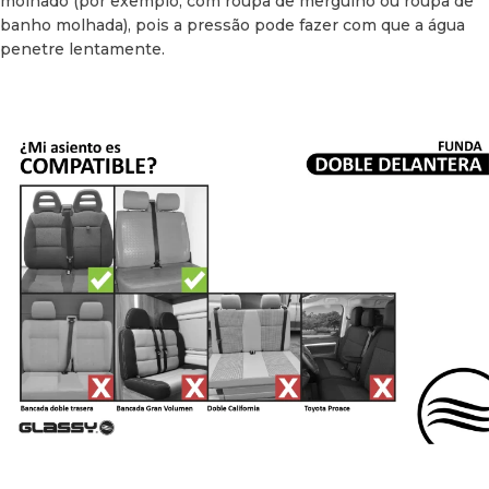
molhado (por exemplo, com roupa de mergulho ou roupa de
banho molhada), pois a pressão pode fazer com que a água
penetre lentamente.