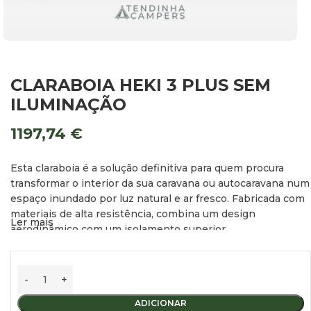
CLARABOIA HEKI 3 PLUS SEM
ILUMINAÇÃO
1197,74
€
Esta claraboia é a solução definitiva para quem procura
transformar o interior da sua caravana ou autocaravana num
espaço inundado por luz natural e ar fresco. Fabricada com
materiais de alta resistência, combina um design
Ler mais
aerodinâmico com um isolamento superior.
Destaques e Funcionalidades
Isolamento Térmico Avançado:
Equipada com
vidro duplo
ADICIONAR
acrílico
e um estore interior de tecido tipo
favo de mel