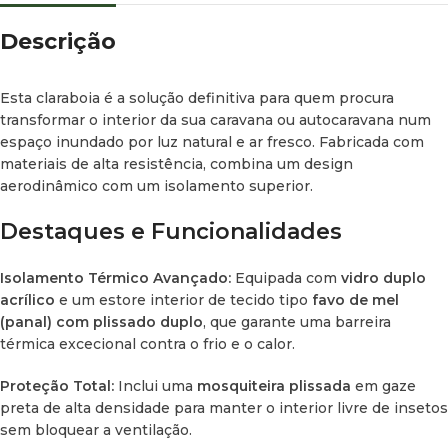
Espessura do Tejadilho:
Compatível com espessuras de
25
Descrição
a 32 mm
.
Ângulo de Abertura:
Até 70º.
Esta claraboia é a solução definitiva para quem procura
transformar o interior da sua caravana ou autocaravana num
Conselhos de Instalação
espaço inundado por luz natural e ar fresco. Fabricada com
materiais de alta resistência, combina um design
Para garantir uma montagem profissional e evitar
aerodinâmico com um isolamento superior.
infiltrações futuras:
Destaques e Funcionalidades
Estanqueidade:
Aplique
fita de butilo
na zona de contacto
entre a claraboia e o tejadilho.
Isolamento Térmico Avançado:
Equipada com
vidro duplo
acrílico
e um estore interior de tecido tipo
favo de mel
Fixação e Acabamento:
Utilize
polímero MS
no rebordo
(panal) com plissado duplo
, que garante uma barreira
exterior para garantir uma aderência estrutural e resistência
térmica excecional contra o frio e o calor.
máxima aos raios UV.
Proteção Total:
Inclui uma
mosquiteira plissada
em gaze
preta de alta densidade para manter o interior livre de insetos
sem bloquear a ventilação.