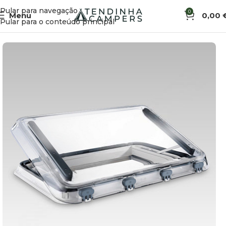
Pular para navegação
0
Menu
0,00
Início
Acessórios de Veículo
Ventilação e Clarabóias
Pular para o conteúdo principal