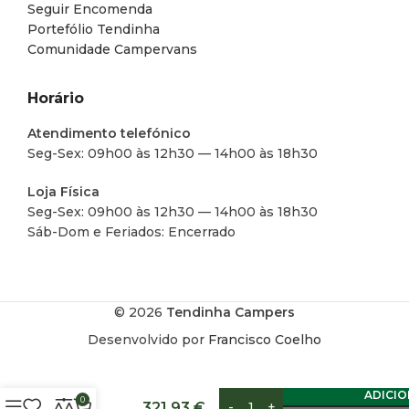
Seguir Encomenda
Portefólio Tendinha
Comunidade Campervans
Horário
Atendimento telefónico
Seg-Sex: 09h00 às 12h30 — 14h00 às 18h30
Loja Física
Seg-Sex: 09h00 às 12h30 — 14h00 às 18h30
Sáb-Dom e Feriados: Encerrado
© 2026
Tendinha Campers
Desenvolvido por
Francisco Coelho
CLARABOIA
ADICI
LED
0
321,93
€