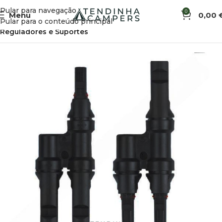
Pular para navegação
0
Menu
0,00
Início
Eletricidade e Energia Solar
Energia Solar
Pular para o conteúdo principal
Reguladores e Suportes