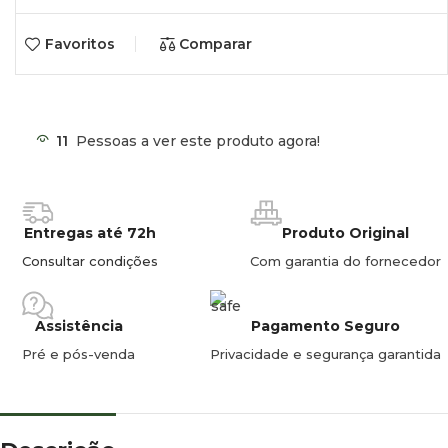
Proteção: IP67.
Favoritos
Comparar
Classificação segurança: II.
Gama de temperatura: -40ºC +85ºC.
11
Pessoas a ver este produto agora!
Entregas até 72h
Produto Original
Consultar condições
Com garantia do fornecedor
Assistência
Pagamento Seguro
Pré e pós-venda
Privacidade e segurança garantida