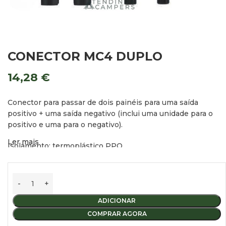
CONECTOR MC4 DUPLO
14,28
€
Conector para passar de dois painéis para uma saída
positivo + uma saída negativo (inclui uma unidade para o
positivo e uma para o negativo).
Ler mais
Isolamento: termoplástico PPO.
Contactores: cobre estanhado.
Corrente: 30 amp.
ADICIONAR
Classificação voltagem: 1000V (TUV) 600V (UL).
COMPRAR AGORA