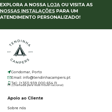
EXPLORA A NOSSA
LOJA
OU VISITA AS
NOSSAS INSTALAÇÕES
PARA UM
ATENDIMENTO PERSONALIZADO!
Gondomar, Porto
Email: info@tendinhacampers.pt
Tel.: (+351) 939 000 654
(1)
(1)
(Chamada para rede móvel nacional)
Apoio ao Cliente
Sobre nós