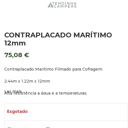
CONTRAPLACADO MARÍTIMO
12mm
75,08
€
Contraplacado Marítimo Filmado para Cofragem:
2.44m x 1.22m x 12mm
Ler mais
Alta resistência a água e a temperaturas.
Possibilidade de Entrega Gratuita.
Esgotado