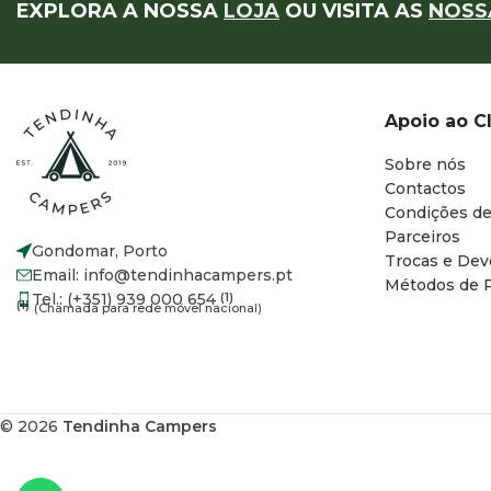
EXPLORA A NOSSA
LOJA
OU VISITA AS
NOSS
Apoio ao C
Sobre nós
Contactos
Condições de
Parceiros
Gondomar, Porto
Trocas e Dev
Email: info@tendinhacampers.pt
Métodos de 
Tel.: (+351) 939 000 654
(1)
(1)
(Chamada para rede móvel nacional)
© 2026
Tendinha Campers