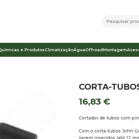
Químicas e Produtos
Climatização
Água
Offroad
Montagem
Aces
CORTA-TUBO
16,83
€
Cortador de tubos com pin
Com o corta-tubos John Gu
serem inseridos (até 12 mm