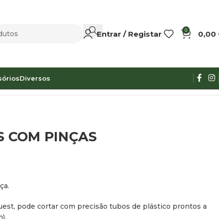
0
Entrar / Registar
0,00
sórios
Diversos
S COM PINÇAS
ça.
est, pode cortar com precisão tubos de plástico prontos a
).