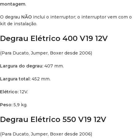
Elétrico:
12V.
montagem
.
Peso:
10,3 kg.
O degrau
NÃO
inclui o interruptor; o interruptor vem com o
kit de instalação.
Degrau Elétrico 400 V19 12V
(Para Ducato, Jumper, Boxer desde 2006)
Largura do degrau:
407 mm.
Largura total:
452 mm.
Elétrico:
12V.
Peso:
5,9 kg.
Degrau Elétrico 550 V19 12V
(Para Ducato, Jumper, Boxer desde 2006)