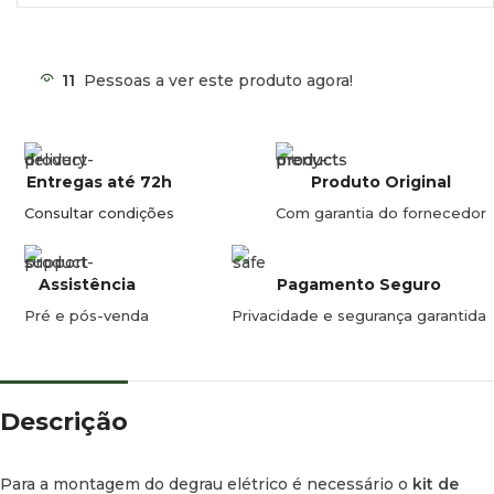
Degrau Elétrico 550 V19 12V
(Para Ducato, Jumper, Boxer desde 2006)
11
Pessoas a ver este produto agora!
Largura do degrau:
552 mm.
Largura total:
597 mm.
Entregas até 72h
Produto Original
Consultar condições
Com garantia do fornecedor
Elétrico:
12V.
Peso:
6,6 kg.
Assistência
Pagamento Seguro
Degrau Elétrico 700 V19 12V
Pré e pós-venda
Privacidade e segurança garantida
(Para Ducato, Jumper, Boxer desde 2006)
Largura do degrau:
702 mm.
Descrição
Largura total:
752 mm.
Para a montagem do degrau elétrico é necessário o
kit de