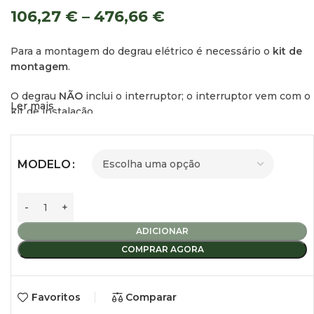
106,27
€
–
476,66
€
Para a montagem do degrau elétrico é necessário o
kit de
montagem
.
O degrau
NÃO
inclui o interruptor; o interruptor vem com o
Ler mais
kit de instalação.
Degrau Elétrico 400 V19 12V
MODELO
(Para Ducato, Jumper, Boxer desde 2006)
Largura do degrau:
407 mm.
ADICIONAR
Largura total:
452 mm.
COMPRAR AGORA
Elétrico:
12V.
Peso:
5,9 kg.
Favoritos
Comparar