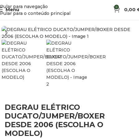
Pular para navegação
0
Menu
0,00
Início
Acessórios de Veículo
Escadas e Degraus
Pular para o conteúdo principal
DEGRAU ELÉTRICO
DUCATO/JUMPER/BOXER
DESDE 2006 (ESCOLHA O
MODELO)