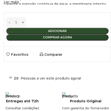
Ler mais
Garante a pressão contínua da água, a membrana interior
absorve os “choques” da bomba.
Pressão de instalação definida para 0,9 bar (13 psi),
modificável.
Adequado para bombas Fiamma, Shurflo, Flojet, …
Entrada/saída de água: 12 mm
ADICIONAR
COMPRAR AGORA
Favoritos
Comparar
20
Pessoas a ver este produto agora!
Entregas até 72h
Produto Original
Consultar condições
Com garantia do fornecedor