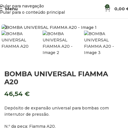
Pular para navegação
0
Menu
0,00
Início
Água
Bombas
Pular para o conteúdo principal
BOMBA UNIVERSAL FIAMMA
A20
46,54
€
Depósito de expansão universal para bombas com
interrutor de pressão.
N.º da peça: Fiamma A20.