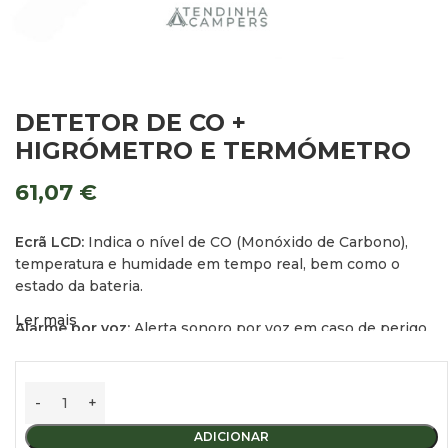
DETETOR DE CO +
HIGRÓMETRO E TERMÓMETRO
61,07
€
Ecrã LCD:
Indica o nível de CO (Monóxido de Carbono),
temperatura e humidade em tempo real, bem como o
estado da bateria.
Ler mais
Alarme por voz:
Alerta sonoro por voz em caso de perigo.
Autonomia da bateria:
Duração de
10 anos
.
Alimentação:
Funciona com bateria de
fosfato de ferro-
lítio (LiFePO4) de 6V
.
ADICIONAR