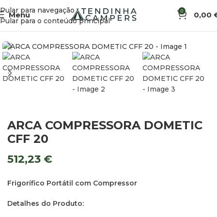
Pular para navegação
0
Menu
0,00
Início
Arcas e Frigoríficos
Arcas Compressoras
Pular para o conteúdo principal
ARCA COMPRESSORA DOMETIC
CFF 20
512,23
€
Frigorífico Portátil com Compressor
Detalhes do Produto: