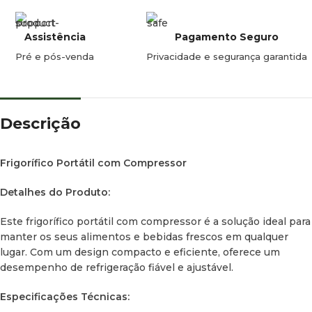
– Quantidade de refrigerante: 28 g
– Equivalente de CO2: 0,04 t
Assistência
Pagamento Seguro
Pré e pós-venda
Privacidade e segurança garantida
Características Adicionais:
– Cor: Cinzento
Descrição
– Porta USB: Não aplicável
– Cesto: Não incluído
Frigorífico Portátil com Compressor
– Bujão de drenagem: Não incluído
Detalhes do Produto:
– Anti-condensação: Não incluído
Este frigorífico portátil com compressor é a solução ideal para
manter os seus alimentos e bebidas frescos em qualquer
– Iluminação interior: Sim, LED
lugar. Com um design compacto e eficiente, oferece um
desempenho de refrigeração fiável e ajustável.
– Certificações: CB, CE, GS
Especificações Técnicas:
– Comprimento do cabo de alimentação: 2 m