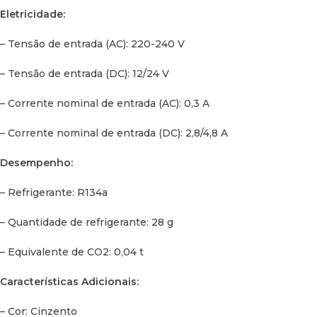
Eletricidade:
– Gama de temperaturas: +20 °C a -18 °C
– Tensão de entrada (AC): 220-240 V
Dimensões:
– Tensão de entrada (DC): 12/24 V
– Profundidade: 660 mm
– Corrente nominal de entrada (AC): 0,3 A
– Altura: 430 mm
– Corrente nominal de entrada (DC): 2,8/4,8 A
– Largura: 283 mm
Desempenho:
– Peso: 10,50 kg
– Refrigerante: R134a
– Capacidade: 21 L
– Quantidade de refrigerante: 28 g
– Equivalente de CO2: 0,04 t
Características Adicionais:
– Cor: Cinzento