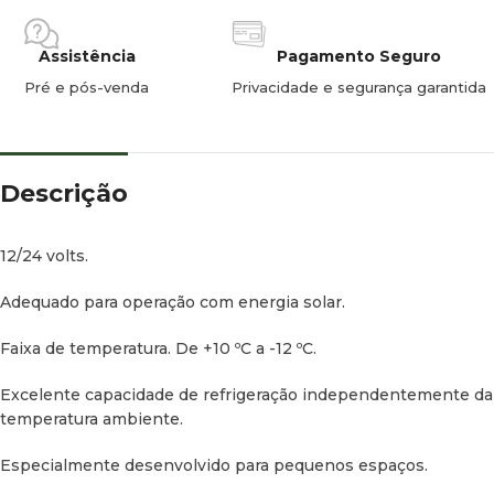
ambiente,
0,94 Ah/h a +32 °C de temperatura ambiente,
Assistência
Pagamento Seguro
Pré e pós-venda
Privacidade e segurança garantida
ambos os casos a +5 °C de temperatura interna do
dispositivo
Isolamento:
Espuma de poliuretano
Descrição
12/24 volts.
Sistema
Adequado para operação com energia solar.
Compressor totalmente hermético com sistema de
controle eletrónico integrado, termostato eletrónico,
Faixa de temperatura. De +10 ºC a -12 ºC.
proteção de baixa tensão/fusível eletrónico, proteção
automática contra inversão de polaridade
Excelente capacidade de refrigeração independentemente da
temperatura ambiente.
Especialmente desenvolvido para pequenos espaços.
Material