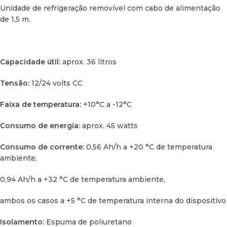
Unidade de refrigeração removível com cabo de alimentação
de 1,5 m.
Exterior:
chapa de aço galvanizado
Interior:
aço inoxidável
Capacidade útil:
aprox. 36 litros
Base:
plástico
Tensão:
12/24 volts CC
Cor:
cinza/cinza claro
Faixa de temperatura:
+10°C a -12°C
Peso:
aprox. 18,5kg
Consumo de energia:
aprox. 45 watts
Certificados/diretivas:
Aprovação CE europeia (diretivas
EMC/veículos)
Consumo de corrente:
0,56 Ah/h a +20 °C de temperatura
ambiente,
0,94 Ah/h a +32 °C de temperatura ambiente,
ambos os casos a +5 °C de temperatura interna do dispositivo
Isolamento:
Espuma de poliuretano