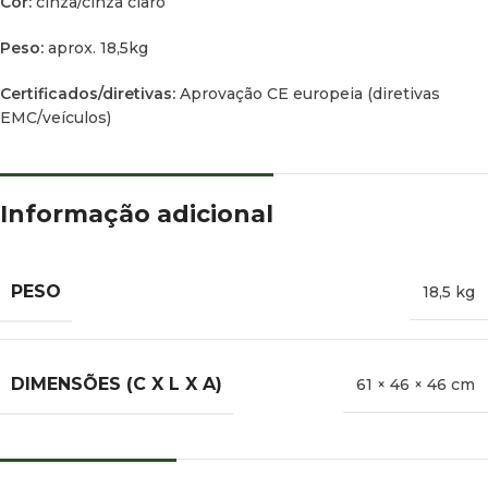
Cor:
cinza/cinza claro
Peso:
aprox. 18,5kg
Certificados/diretivas:
Aprovação CE europeia (diretivas
EMC/veículos)
Informação adicional
PESO
18,5 kg
DIMENSÕES (C X L X A)
61 × 46 × 46 cm