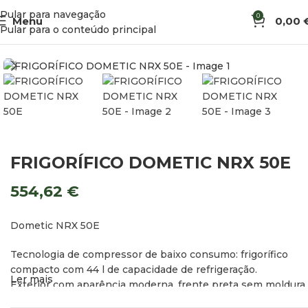
Pular para navegação
0
Menu
0,00
Início
Arcas e Frigoríficos
Frigoríficos Compressores
Pular para o conteúdo principal
FRIGORÍFICO DOMETIC NRX 50E
554,62
€
Dometic NRX 50E
Tecnologia de compressor de baixo consumo: frigorífico
compacto com 44 l de capacidade de refrigeração.
Ler mais
Exterior com aparência moderna, frente preta sem moldura
com uma prática pega em toda a largura.