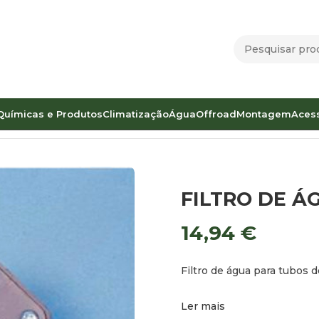
Químicas e Produtos
Climatização
Água
Offroad
Montagem
Aces
FILTRO DE Á
14,94
€
Filtro de água para tubos d
Ler mais