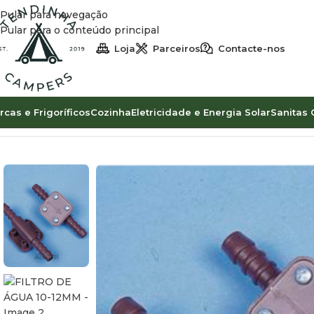
Pular para navegação
Pular para o conteúdo principal
Loja
Parceiros
Contacte-nos
rcas e Frigoríficos
Cozinha
Eletricidade e Energia Solar
Sanitas 
Início
Água
Bicos e Válvulas
FILTRO DE ÁGUA 10-12MM