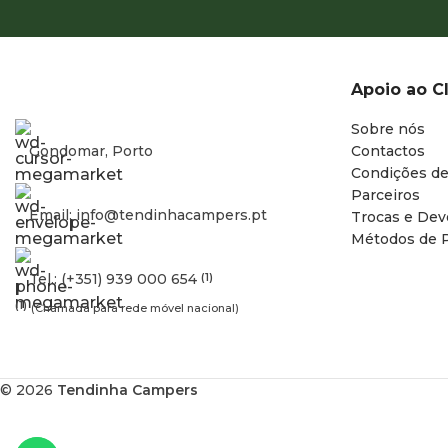
Apoio ao C
Sobre nós
Gondomar, Porto
Contactos
Condições de
Parceiros
Email: info@tendinhacampers.pt
Trocas e Dev
Métodos de 
Tel.: (+351) 939 000 654
(1)
(1)
(Chamada para rede móvel nacional)
© 2026
Tendinha Campers