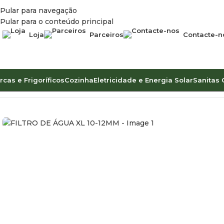
Pular para navegação
Pular para o conteúdo principal
Loja
Parceiros
Contacte-n
rcas e Frigoríficos
Cozinha
Eletricidade e Energia Solar
Sanitas 
Início
Água
Bicos e Válvulas
FILTRO DE ÁGUA XL 10-12MM