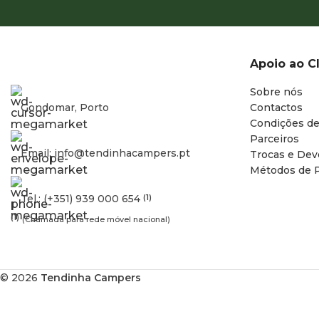
Apoio ao C
Sobre nós
Gondomar, Porto
Contactos
Condições de
Parceiros
Email: info@tendinhacampers.pt
Trocas e Dev
Métodos de 
Tel.: (+351) 939 000 654
(1)
(1)
(Chamada para rede móvel nacional)
© 2026
Tendinha Campers