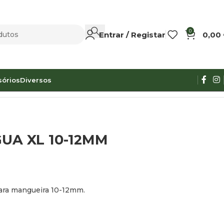
0
Entrar / Registar
0,00
sórios
Diversos
GUA XL 10-12MM
 para mangueira 10-12mm.