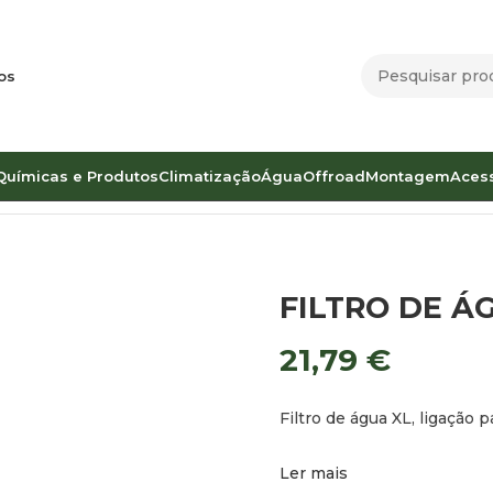
os
Químicas e Produtos
Climatização
Água
Offroad
Montagem
Aces
FILTRO DE Á
21,79
€
Filtro de água XL, ligação
Ler mais