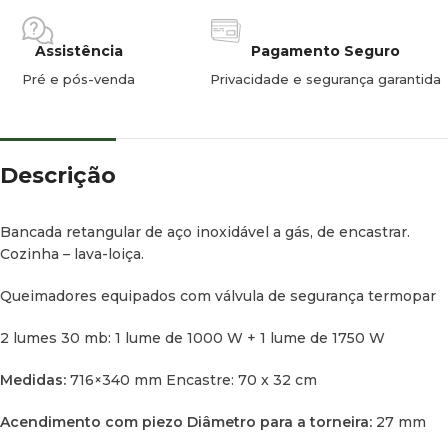
Escoamento compatível:
Escoamento 90º 48mm Ø com
Assistência
Pagamento Seguro
tampão (19-25 mm)
Pré e pós-venda
Privacidade e segurança garantida
Torneira compatível:
Torneira RK Reich misturadora
cerâmica
Modelo descontinuado, substituído pela Cozinha Lava-loiça
Descrição
Dometic 9722R
Bancada retangular de aço inoxidável a gás, de encastrar.
Cozinha – lava-loiça.
Queimadores equipados com válvula de segurança termopar
2 lumes 30 mb: 1 lume de 1000 W + 1 lume de 1750 W
Medidas:
716×340 mm Encastre: 70 x 32 cm
Acendimento com piezo
Diâmetro para a torneira:
27 mm