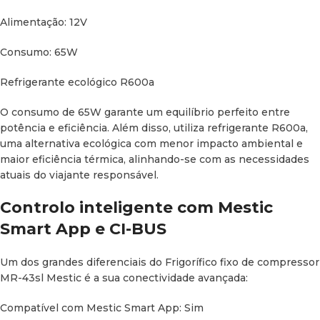
especialmente em instalações modernas com sistemas
Alimentação: 12V
inteligentes.
Consumo: 65W
Design compacto e dimensões
técnicas
Refrigerante ecológico R600a
A otimização do espaço é chave em qualquer projeto
O consumo de 65W garante um equilíbrio perfeito entre
camper. Este frigorífico fixo para camper oferece
potência e eficiência. Além disso, utiliza refrigerante R600a,
dimensões pensadas para integrações compactas:
uma alternativa ecológica com menor impacto ambiental e
maior eficiência térmica, alinhando-se com as necessidades
Dimensões (Comprimento x Largura x Altura): 51 x 38 x 52,5
atuais do viajante responsável.
cm
Controlo inteligente com Mestic
Peso: 13,7 kg
Smart App e CI-BUS
Porta reversível: Sim
Um dos grandes diferenciais do Frigorífico fixo de compressor
MR-43sl Mestic é a sua conectividade avançada:
Gaveta para fruta: Não
Compatível com Mestic Smart App: Sim
Com um peso de apenas 13,7 kg, facilita a instalação sem