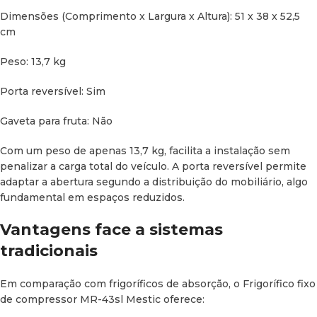
duração, rotas off-grid e escapadelas onde a autonomia é
Dimensões (Comprimento x Largura x Altura): 51 x 38 x 52,5
prioritária.
cm
Peso: 13,7 kg
Porta reversível: Sim
Gaveta para fruta: Não
Com um peso de apenas 13,7 kg, facilita a instalação sem
penalizar a carga total do veículo. A porta reversível permite
adaptar a abertura segundo a distribuição do mobiliário, algo
fundamental em espaços reduzidos.
Vantagens face a sistemas
tradicionais
Em comparação com frigoríficos de absorção, o Frigorífico fixo
de compressor MR-43sl Mestic oferece: