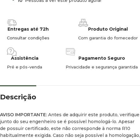
10
Pessoas a ver este produto agora!
– Capacidade:
90 litros.
– Dimensões:
418 x 975 x 485 mm (Largura x Altura x
Profundidade).
Entregas até 72h
Produto Original
– Peso:
28 kg.
Consultar condições
Com garantia do fornecedor
Funcionamento:
Assistência
Pagamento Seguro
A temperatura do frigorífico e do congelador é programável,
mas o frigorífico funcionará apenas com a última
Pré e pós-venda
Privacidade e segurança garantida
temperatura definida.
Exemplo: Se programar primeiro o frigorífico a 5 ºC e,
posteriormente, o congelador a -10 ºC, o frigorífico
funcionará apenas com base na sonda do congelador,
Descrição
ignorando a temperatura do frigorífico.
AVISO IMPORTANTE:
Antes de adquirir este produto, verifique
junto do seu engenheiro se é possível homologá-lo. Apesar
de possuir certificado, este não corresponde à norma R10
habitualmente exigida. Caso não seja possível a homologação,