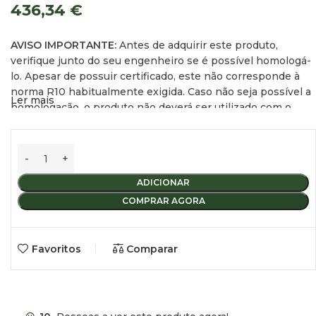
436,34
€
AVISO IMPORTANTE:
Antes de adquirir este produto,
verifique junto do seu engenheiro se é possível homologá-
lo. Apesar de possuir certificado, este não corresponde à
norma R10 habitualmente exigida. Caso não seja possível a
Ler mais
homologação, o produto não deverá ser utilizado com o
veículo em movimento.
Frigorífico/Congelador Portátil com Compressor LG 12V
– Compressor LG 12V de alta qualidade:
Garante um
ADICIONAR
arrefecimento eficiente para conversões de carrinhas.
COMPRAR AGORA
– Funcionalidades:
Porta reversível, proteção da bateria e
painel de controlo interativo.
Favoritos
Comparar
– Organização:
Gavetas e prateleiras amovíveis para maior
flexibilidade.