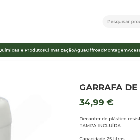
Químicas e Produtos
Climatização
Água
Offroad
Montagem
Aces
96 COM TAMPA
GARRAFA DE 
34,99
€
Decanter de plástico resist
TAMPA INCLUÍDA.
Capacidade 25 litros.