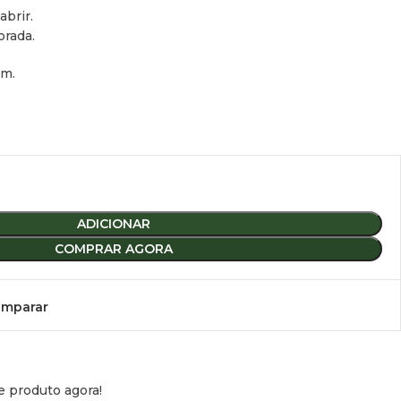
brir.
orada.
mm.
ADICIONAR
COMPRAR AGORA
mparar
e produto agora!