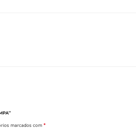
AMPA”
*
órios marcados com